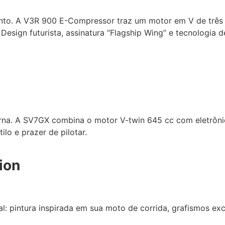
nto. A V3R 900 E-Compressor traz um motor em V de três
sign futurista, assinatura “Flagship Wing” e tecnologia 
erna. A SV7GX combina o motor V-twin 645 cc com eletrôni
lo e prazer de pilotar.
ion
 pintura inspirada em sua moto de corrida, grafismos exc