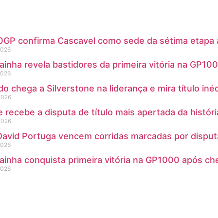
P confirma Cascavel como sede da sétima etapa ap
2026
ainha revela bastidores da primeira vitória na GP10
2026
do chega a Silverstone na liderança e mira título in
2026
e recebe a disputa de título mais apertada da histó
2026
 David Portuga vencem corridas marcadas por disp
2026
ainha conquista primeira vitória na GP1000 após ch
2026