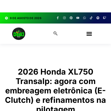
google.com, pub-3783329149618274, DIRECT,
f08c47fec0942fa0
9 DE AGOSTO DE 2026
CFOX83 GARAGE
2026 Honda XL750
Transalp: agora com
embreagem eletrônica (E-
Clutch) e refinamentos na
pilotagem