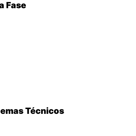
a Fase
diferenças na pilotagem:
tos mais leves).
urações diferentes).
rto diferente.”
blemas Técnicos
raves
: