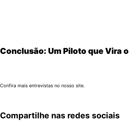
Com a
quarta etapa em menos de um mês
, Arthur já se p
Prioridade:
Resolver os problemas mecânicos das motos.
Meta:
Continuar
pontuando
e buscar
vitórias
.
“A gente sabe que campeonato se ganha com consistência.
Conclusão: Um Piloto que Vira 
Arthur Costa prova que
resiliência e adaptação
são tão im
nomes fortes do motociclismo nacional.
Confira mais entrevistas no nosso site.
Confira abaixo a entrevista completa que rolou no canal 
Compartilhe nas redes sociais