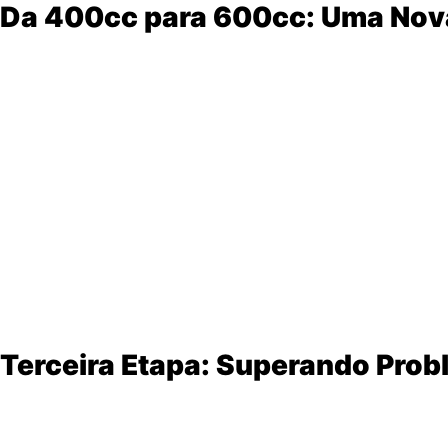
Da 400cc para 600cc: Uma Nov
Arthur, que já brilhou na
categoria 400cc
, falou sobre as 
Vantagens:
Motor mais potente
(não exige tanta “briga” com pilo
Maior margem para recuperar posições
.
Desafios:
Ajustes finos de suspensão
(cada pista exige config
Adaptação ao peso e comportamento da moto
.
“A gente tá acertando a moto ainda. Cada pista tem um ace
Terceira Etapa: Superando Pro
Na etapa mais recente, Arthur enfrentou
dois problemas g