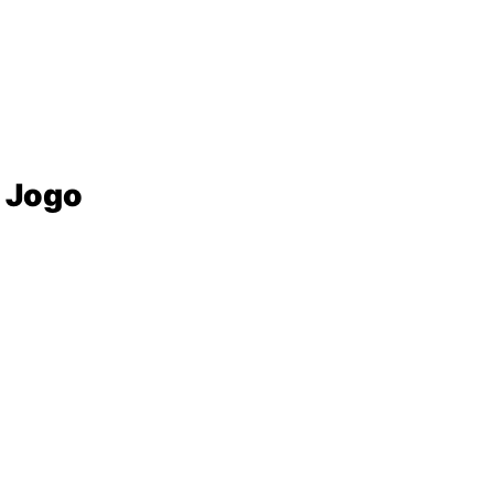
repara:
”
o Jogo
portantes quanto velocidade. Mesmo com falhas técnicas,
CFox83