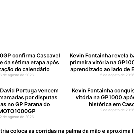
GP confirma Cascavel
Kevin Fontainha revela b
 da sétima etapa após
primeira vitória na GP10
zação do calendário
aprendizado ao lado de 
6 de agosto de 2026
5 de agosto de 202
e David Portuga vencem
Kevin Fontainha conquis
 marcadas por disputas
vitória na GP1000 apó
sas no GP Paraná do
histórica em Cas
2 de agosto de 202
MOTO1000GP
2 de agosto de 2026
ria coloca as corridas na palma da mão e aproxima 