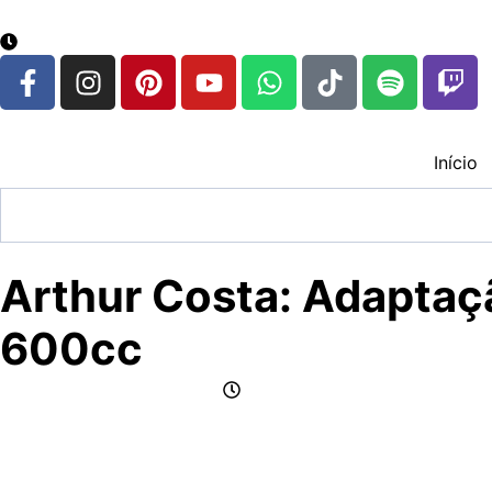
google.com, pub-3783329149618274, DIRECT, f08c47fec
8 de agosto de 2026
Início
Arthur Costa: Adaptaç
600cc
por Jornalismo CFox83
maio 14, 2025