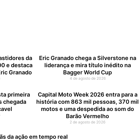
astidores da
Eric Granado chega a Silverstone na
00 e destaca
liderança e mira título inédito na
Eric Granado
Bagger World Cup
6
4 de agosto de 2026
ta primeira
Capital Moto Week 2026 entra para a
s chegada
história com 863 mil pessoas, 370 mil
cavel
motos e uma despedida ao som do
6
Barão Vermelho
2 de agosto de 2026
fãs da ação em tempo real