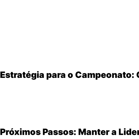
Moto principal falhou
nos treinos e classificatórias 
Moto reserva quebrou o câmbio
durante a corrida.
Como ele virou o jogo:
Pilotou uma moto
que nunca tinha treinado
.
Pulou a marcha quebrada
e improvisou.
Conseguiu
chegar ao pódio (3º lugar)
e
mantém a li
“Foi muito desgastante, mas felizmente consegui a terceir
Estratégia para o Campeonato:
Arthur destacou a
importância de pontuar sempre
, mesm
“Um ponto pode definir um título no final.”
Foco em terminar todas as corridas
(evitar abandono
Sinergia com a equipe
para ajustes rápidos.
Próximos Passos: Manter a Lide