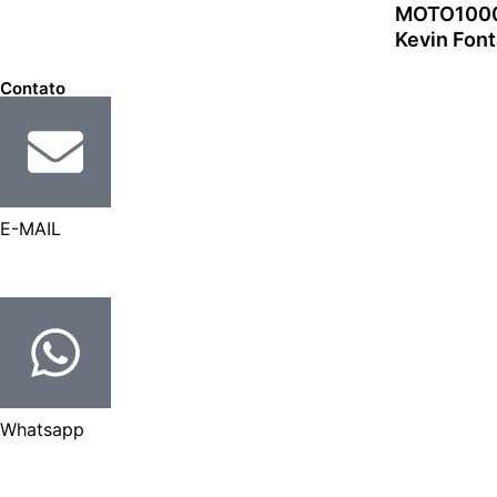
MOTO1000G
Kevin Font
Contato
E-MAIL
contato@cfox83.com.br
Whatsapp
Entre em contato.