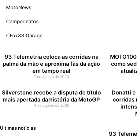
MotoNews
Campeonatos
CFox83 Garage
93 Telemetria coloca as corridas na
MOTO1000
palma da mão e aproxima fãs da ação
como sede
em tempo real
atuali
7 de agosto de 2026
Silverstone recebe a disputa de título
Donatti 
mais apertada da história da MotoGP
corridas
4 de agosto de 2026
inten
Últimas notícias
93 Telemet