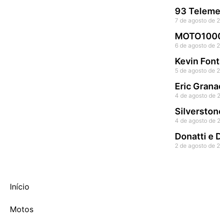
93 Telemet
7 de agosto de 
MOTO1000G
6 de agosto de 
Kevin Font
5 de agosto de 
Eric Grana
4 de agosto de 
Silverston
4 de agosto de 
Donatti e
2 de agosto de 
Início
Motos