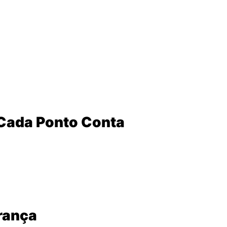
(largou em
10º
).
derança do campeonato
.
a colocação. Sou líder e esse é só o começo.”
 Cada Ponto Conta
o em condições adversas:
s).
rança