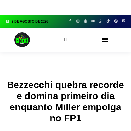
google.com, pub-3783329149618274, DIRECT,
f08c47fec0942fa0
9 DE AGOSTO DE 2026
CFOX83 GARAGE
Bezzecchi quebra recorde
e domina primeiro dia
enquanto Miller empolga
no FP1