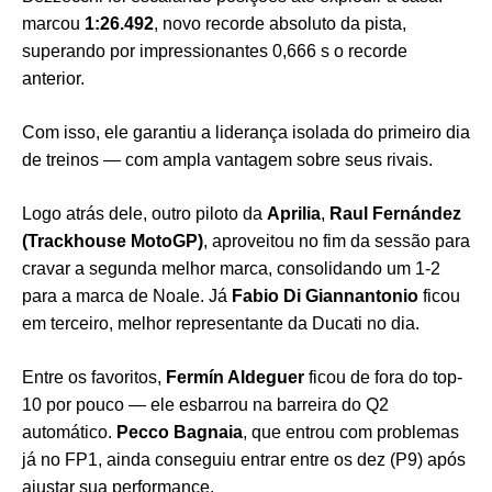
marcou
1:26.492
, novo recorde absoluto da pista,
superando por impressionantes 0,666 s o recorde
anterior.
Com isso, ele garantiu a liderança isolada do primeiro dia
de treinos — com ampla vantagem sobre seus rivais.
Logo atrás dele, outro piloto da
Aprilia
,
Raul Fernández
(Trackhouse MotoGP)
, aproveitou no fim da sessão para
cravar a segunda melhor marca, consolidando um 1-2
para a marca de Noale. Já
Fabio Di Giannantonio
ficou
em terceiro, melhor representante da Ducati no dia.
Entre os favoritos,
Fermín Aldeguer
ficou de fora do top-
10 por pouco — ele esbarrou na barreira do Q2
automático.
Pecco Bagnaia
, que entrou com problemas
já no FP1, ainda conseguiu entrar entre os dez (P9) após
ajustar sua performance.