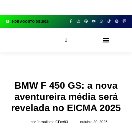
google.com, pub-3783329149618274, DIRECT,
f08c47fec0942fa0
9 DE AGOSTO DE 2026
CFOX83 GARAGE
BMW F 450 GS: a nova
aventureira média será
revelada no EICMA 2025
por Jornalismo CFox83
outubro 30, 2025