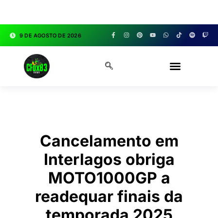
google.com, pub-3783329149618274, DIRECT,
f08c47fec0942fa0
9 DE AGOSTO DE 2026
CFOX83 GARAGE
Cancelamento em
Interlagos obriga
MOTO1000GP a
readequar finais da
temporada 2025