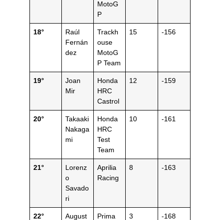
MotoG
P
18°
Raúl
Trackh
15
-156
Fernán
ouse
dez
MotoG
P Team
19°
Joan
Honda
12
-159
Mir
HRC
Castrol
20°
Takaaki
Honda
10
-161
Nakaga
HRC
mi
Test
Team
21°
Lorenz
Aprilia
8
-163
o
Racing
Savado
ri
22°
August
Prima
3
-168