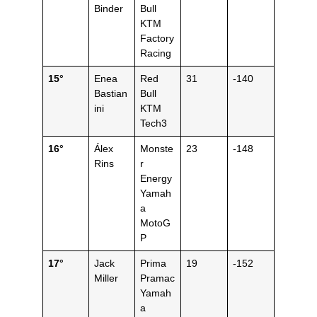
Binder
Bull
KTM
Factory
Racing
15°
Enea
Red
31
-140
Bastian
Bull
ini
KTM
Tech3
16°
Álex
Monste
23
-148
Rins
r
Energy
Yamah
a
MotoG
P
17°
Jack
Prima
19
-152
Miller
Pramac
Yamah
a