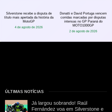
Silverstone recebe a disputa de
Donatti e David Portuga vencem
título mais apertada da história da
corridas marcadas por disputas
MotoGP
intensas no GP Paraná do
MOTO1000GP
4 de agosto de 2026
2 de agosto de 2026
ÚLTIMAS NOTÍCIAS
Já largou sobrando! Raúl
Fernández voa em Silverstone e