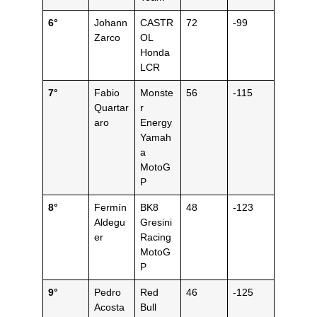
6°
Johann
CASTR
72
-99
Zarco
OL
Honda
LCR
7°
Fabio
Monste
56
-115
Quartar
r
aro
Energy
Yamah
a
MotoG
P
8°
Fermín
BK8
48
-123
Aldegu
Gresini
er
Racing
MotoG
P
9°
Pedro
Red
46
-125
Acosta
Bull