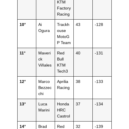
KTM
Factory
Racing
10°
Ai
Trackh
43
-128
Ogura
ouse
MotoG
P Team
11°
Maveri
Red
40
-131
ck
Bull
Viñales
KTM
Tech3
12°
Marco
Aprilia
38
-133
Bezzec
Racing
chi
13°
Luca
Honda
37
-134
Marini
HRC
Castrol
14°
Brad
Red
32
-139