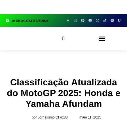
google.com, pub-3783329149618274, DIRECT,
f08c47fec0942fa0
10 DE AGOSTO DE 2026
CFOX83 GARAGE
Classificação Atualizada
do MotoGP 2025: Honda e
Yamaha Afundam
por Jornalismo CFox83
maio 11, 2025