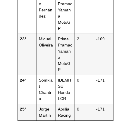
o
Pramac
Fernán
Yamah
dez
a
MotoG
P
23°
Miguel
Prima
2
-169
Oliveira
Pramac
Yamah
a
MotoG
P
24°
Somkia
IDEMIT
0
-171
t
SU
Chantr
Honda
a
LCR
25°
Jorge
Aprilia
0
-171
Martín
Racing