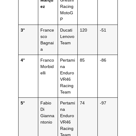
ez
Racing
MotoG
P
3°
France
Ducati
120
-51
sco
Lenovo
Bagnai
Team
a
4°
Franco
Pertami
85
-86
Morbid
na
elli
Enduro
VR46
Racing
Team
5°
Fabio
Pertami
74
-97
Di
na
Gianna
Enduro
ntonio
VR46
Racing
Team