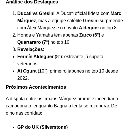
Análise dos Destaques
Ducati vs Gresini
: A Ducati oficial lidera com
Marc
Márquez
, mas a equipe satélite
Gresini
surpreende
com Álex Márquez e o novato
Aldeguer
no top 8.
Honda e Yamaha têm apenas
Zarco (6°)
e
Quartararo (7°)
no top 10.
Revelações
:
Fermín Aldeguer
(8°): estreante já supera
veteranos.
Ai Ogura
(10°): primeiro japonês no top 10 desde
2022.
Próximos Acontecimentos
A disputa entre os irmãos Márquez promete incendiar o
campeonato, enquanto Bagnaia tenta se recuperar. De
olho nas corridas:
GP do UK (Silverstone)