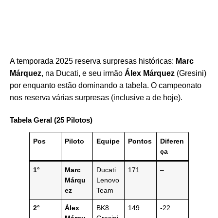
A temporada 2025 reserva surpresas históricas:
Marc
Márquez
, na Ducati, e seu irmão
Álex Márquez
(Gresini)
por enquanto estão dominando a tabela. O campeonato
nos reserva várias surpresas (inclusive a de hoje).
Tabela Geral (25 Pilotos)
Pos
Piloto
Equipe
Pontos
Diferen
ça
1°
Marc
Ducati
171
–
Márqu
Lenovo
ez
Team
2°
Álex
BK8
149
-22
Márqu
Gresini