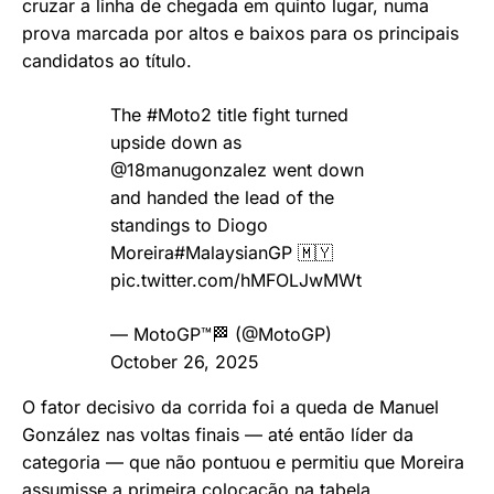
cruzar a linha de chegada em quinto lugar, numa
prova marcada por altos e baixos para os principais
candidatos ao título.
The
#Moto2
title fight turned
upside down as
@18manugonzalez
went down
and handed the lead of the
standings to Diogo
Moreira
#MalaysianGP
🇲🇾
pic.twitter.com/hMFOLJwMWt
— MotoGP™🏁 (@MotoGP)
October 26, 2025
O fator decisivo da corrida foi a queda de Manuel
González nas voltas finais — até então líder da
categoria — que não pontuou e permitiu que Moreira
assumisse a primeira colocação na tabela.