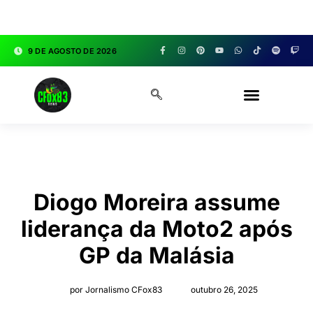
google.com, pub-3783329149618274, DIRECT,
f08c47fec0942fa0
9 DE AGOSTO DE 2026
CFOX83 GARAGE
Diogo Moreira assume
liderança da Moto2 após
GP da Malásia
por Jornalismo CFox83
outubro 26, 2025