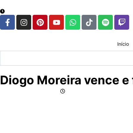
google.com, pub-3783329149618274, DIRECT, f08c47fec
6 de agosto de 2026
Início
Diogo Moreira vence e 
por Jornalismo CFox83
novembro 9, 2025
Com uma atuação madura e estratégica em Portimão, o bra
O domingo em Portimão foi de domínio total de Diogo More