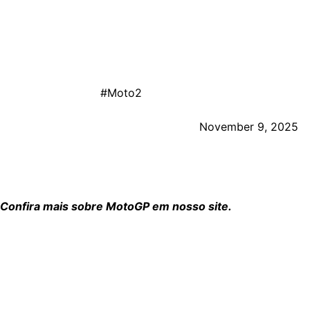
terminou apenas em sexto — resultado que ampliou a difere
Com a vitória, Diogo Moreira abriu
24 pontos de vantage
título — mas o piloto brasileiro promete ir com tudo para
Another
#Moto2
winners' trophy for Diogo Moreir
— MotoGP™🏁 (@MotoGP)
November 9, 2025
O desempenho em Portimão foi a síntese da temporada de M
parece apenas uma questão de tempo.
Confira mais sobre MotoGP em nosso site.