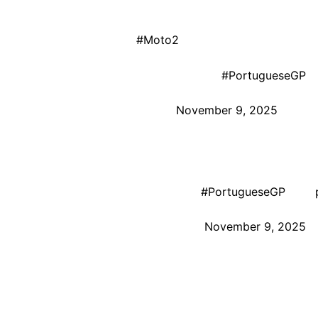
Portugal da Moto2 — um resultado que o deixa a um passo 
WE ARE GOOOO IN
#Moto2
! 🚥
A perfect start by Diogo Moreira 💨
#PortugueseGP

— MotoGP™🏁 (@MotoGP)
November 9, 2025
Largando bem, Moreira assumiu a ponta ainda nas voltas in
adotar uma postura tática, estudando o adversário e pou
MOREIRA TO THE LEAD 🔥
#PortugueseGP
🇵🇹
— MotoGP™🏁 (@MotoGP)
November 9, 2025
A estratégia funcionou. Nas voltas finais, o brasileiro re
até a bandeirada. O holandês terminou em segundo, segui
Enquanto isso, Manu González, principal rival na disputa