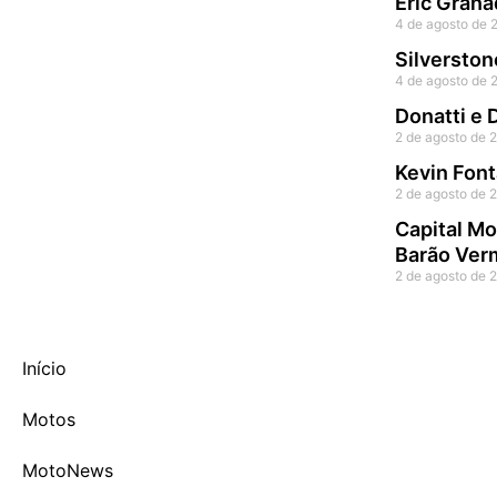
Eric Grana
4 de agosto de 
Silverston
4 de agosto de 
Donatti e
2 de agosto de 
Kevin Font
2 de agosto de 
Capital Mo
Barão Ver
2 de agosto de 
Início
Motos
MotoNews