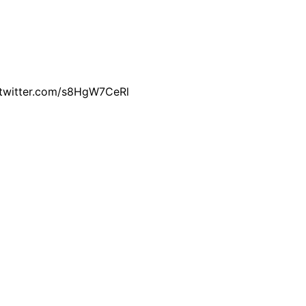
em Valência. Na prática, basta um pódio para confirmar o
.twitter.com/s8HgW7CeRl
sivas e com a maturidade de um campeão. Agora, o título