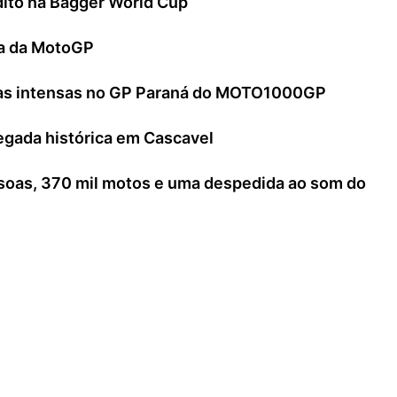
édito na Bagger World Cup
ria da MotoGP
utas intensas no GP Paraná do MOTO1000GP
egada histórica em Cascavel
ssoas, 370 mil motos e uma despedida ao som do