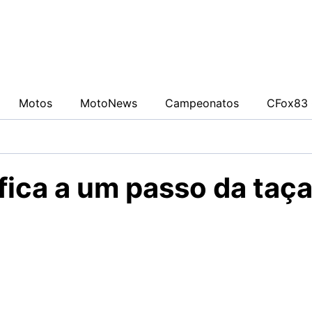
0942fa0
Motos
MotoNews
Campeonatos
CFox83 
fica a um passo da taç
sileiro venceu o GP de Portugal e praticamente garantiu 
ira. O brasileiro conduziu uma corrida impecável, mostran