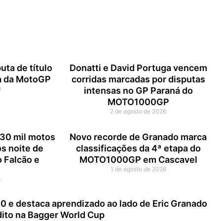
uta de título
Donatti e David Portuga vencem
ia da MotoGP
corridas marcadas por disputas
6
intensas no GP Paraná do
MOTO1000GP
2 de agosto de 2026
30 mil motos
Novo recorde de Granado marca
ós noite de
classificações da 4ª etapa do
 Falcão e
MOTO1000GP em Cascavel
1 de agosto de 2026
6
00 e destaca aprendizado ao lado de Eric Granado
édito na Bagger World Cup