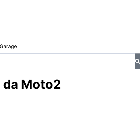
Garage
a da Moto2
a taça da temporada.
do frieza e inteligência para vencer o Grande Prêmio de