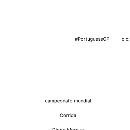
nça entre os dois na classificação geral.
m
na liderança, restando apenas
25 em jogo
na etapa final 
 encerrar a temporada com mais uma vitória.
a, but this one is quite special 👏
#PortugueseGP
🇵🇹
pic
oreira: rápido quando precisa, calculista nas horas deci
campeonato mundial
,
Corrida
,
Diogo Moreira