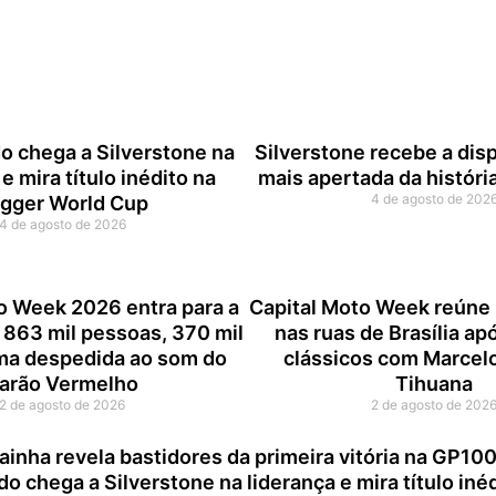
o chega a Silverstone na
Silverstone recebe a disp
e mira título inédito na
mais apertada da histór
4 de agosto de 202
gger World Cup
4 de agosto de 2026
o Week 2026 entra para a
Capital Moto Week reúne 
 863 mil pessoas, 370 mil
nas ruas de Brasília ap
ma despedida ao som do
clássicos com Marcelo
arão Vermelho
Tihuana
2 de agosto de 2026
2 de agosto de 202
ainha revela bastidores da primeira vitória na GP10
do chega a Silverstone na liderança e mira título in