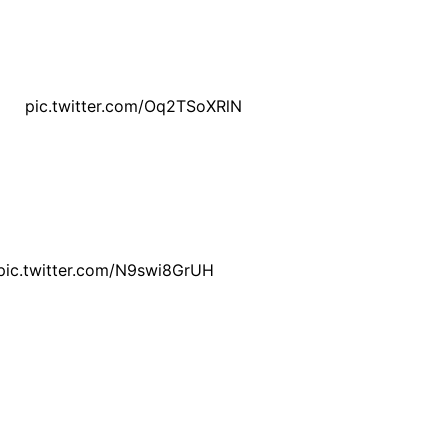
do título mundial da categoria.
🇹
pic.twitter.com/Oq2TSoXRlN
iciais e, mesmo sendo ultrapassado por Colin Veijer, mante
pando pneus para atacar no momento certo.
pic.twitter.com/N9swi8GrUH
duziu a diferença e aproveitou um pequeno erro de Veijer pa
do por David Alonso, que completou o pódio.
 pelo campeonato, teve uma corrida complicada. Após larga