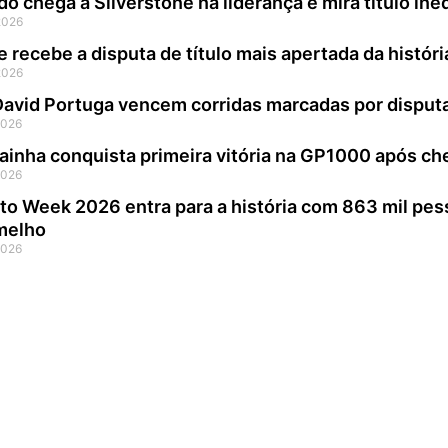
do chega a Silverstone na liderança e mira título in
2026
e recebe a disputa de título mais apertada da histó
2026
 David Portuga vencem corridas marcadas por disp
2026
ainha conquista primeira vitória na GP1000 após ch
2026
to Week 2026 entra para a história com 863 mil pe
melho
2026