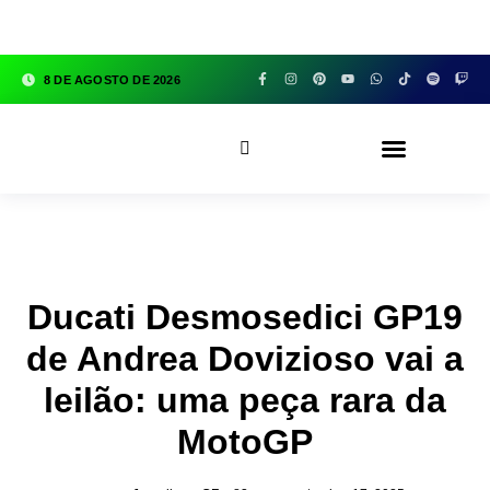
google.com, pub-3783329149618274, DIRECT,
f08c47fec0942fa0
8 DE AGOSTO DE 2026
CFOX83 GARAGE
Ducati Desmosedici GP19
de Andrea Dovizioso vai a
leilão: uma peça rara da
MotoGP