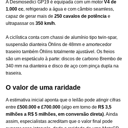
A Desmosedici GP19 é equipada com um motor
V4 de
1.000 cc
, refrigerado a água e com câmbio seamless,
capaz de gerar mais de
250 cavalos de potência
e
ultrapassar os
350 km/h
.
A ciclística conta com chassi de alumínio tipo twin-spar,
suspensão dianteira Öhlins de 48mm e amortecedor
traseiro também Öhlins totalmente ajustável. Os freios
são um espetáculo à parte: discos de carbono Brembo de
340 mm na dianteira e disco de aço com pinça dupla na
traseira.
O valor de uma raridade
A estimativa inicial aponta que o leilão pode atingir cifras
entre
£500.000 e £700.000
(algo em torno de
R$ 3,5
milhões a R$ 5 milhões, em conversão direta)
. Ainda
assim, especialistas acreditam que o valor final pode