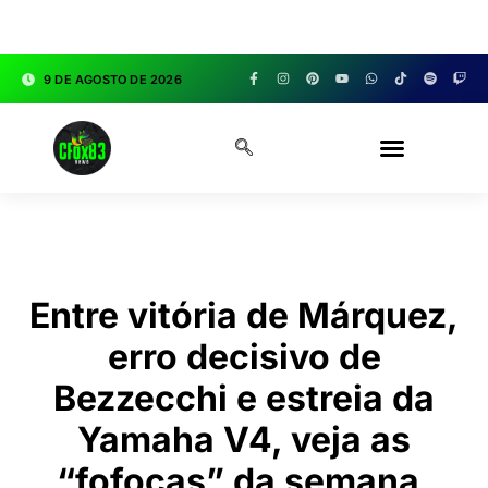
google.com, pub-3783329149618274, DIRECT,
f08c47fec0942fa0
9 DE AGOSTO DE 2026
CFOX83 GARAGE
Entre vitória de Márquez,
erro decisivo de
Bezzecchi e estreia da
Yamaha V4, veja as
“fofocas” da semana.