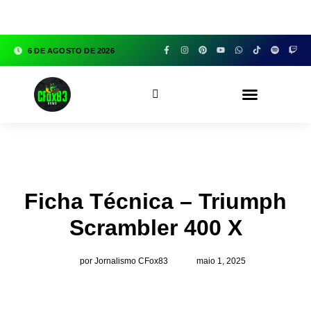
google.com, pub-3783329149618274, DIRECT,
f08c47fec0942fa0
6 DE AGOSTO DE 2026
CFOX83 GARAGE
Ficha Técnica – Triumph
Scrambler 400 X
por Jornalismo CFox83
maio 1, 2025