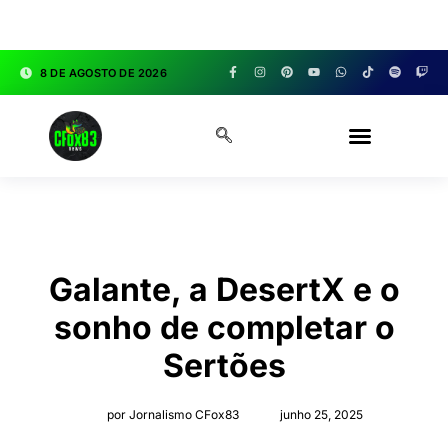
google.com, pub-3783329149618274, DIRECT,
f08c47fec0942fa0
8 DE AGOSTO DE 2026
CFOX83 GARAGE
Galante, a DesertX e o
sonho de completar o
Sertões
por Jornalismo CFox83
junho 25, 2025