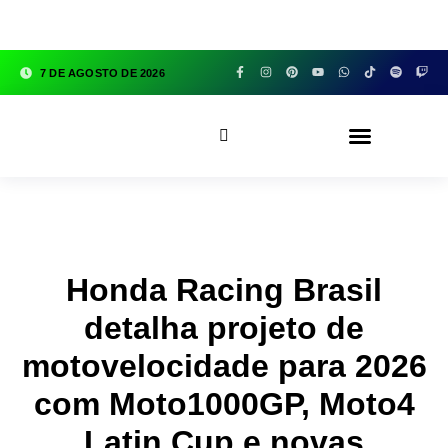
google.com, pub-3783329149618274, DIRECT,
f08c47fec0942fa0
7 DE AGOSTO DE 2026
CFOX83 GARAGE
Honda Racing Brasil
detalha projeto de
motovelocidade para 2026
com Moto1000GP, Moto4
Latin Cup e novas