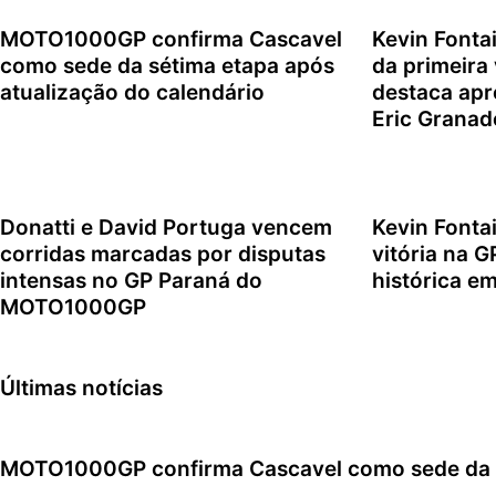
MOTO1000GP confirma Cascavel
Kevin Fonta
como sede da sétima etapa após
da primeira
atualização do calendário
destaca apr
Eric Granad
6 de agosto de 2026
5 de agosto d
Donatti e David Portuga vencem
Kevin Fonta
corridas marcadas por disputas
vitória na 
intensas no GP Paraná do
histórica e
MOTO1000GP
2 de agosto d
2 de agosto de 2026
Últimas notícias
MOTO1000GP confirma Cascavel como sede da sé