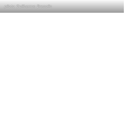
piloto Guilherme Bresolin
segunda bateria em Indaiatuba e encerrou o campeonato
lução constante apesar dos contratempos da etapa final.
a MX1. Foi segundo colocado na primeira bateria e venceu
os Unidos, em outubro.