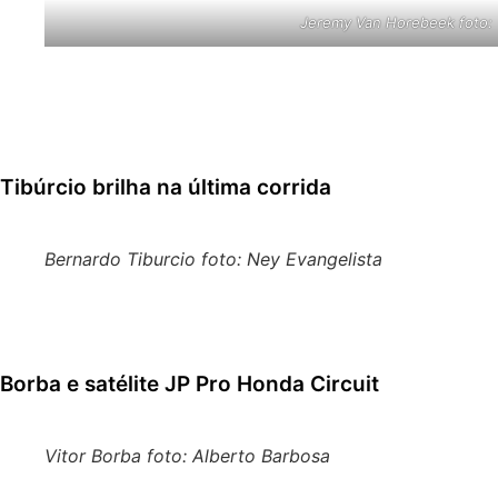
Jeremy Van Horebeek foto:
Além da conquista de Rubini, o belga
Jeremy van Horebe
em terceiro, provando mais uma vez sua experiência e vel
O gaúcho
Guilherme Bresolin
, em seu ano de estreia na 
Tibúrcio brilha na última corrida
Bernardo Tiburcio foto: Ney Evangelista
Sem pressão por já ter garantido a taça da MX2,
Bernardo
a segunda, tornando-se o maior pontuador do domingo. O
Borba e satélite JP Pro Honda Circuit
Vitor Borba foto: Alberto Barbosa