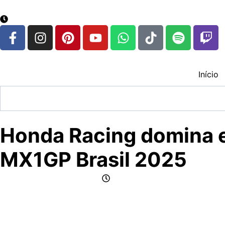
google.com, pub-3783329149618274, DIRECT, f08c47fec
6 de agosto de 2026
Início
Honda Racing domina e
MX1GP Brasil 2025
por Jornalismo CFox83
setembro 14, 2025