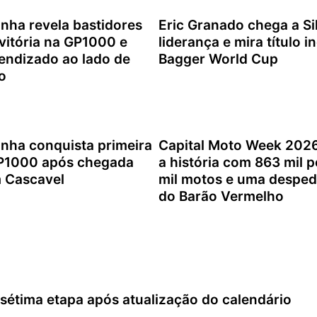
inha revela bastidores
Eric Granado chega a Si
 vitória na GP1000 e
liderança e mira título i
endizado ao lado de
Bagger World Cup
o
4 de agosto de 2026
e 2026
inha conquista primeira
Capital Moto Week 2026
GP1000 após chegada
a história com 863 mil 
m Cascavel
mil motos e uma desped
do Barão Vermelho
e 2026
2 de agosto de 2026
tima etapa após atualização do calendário