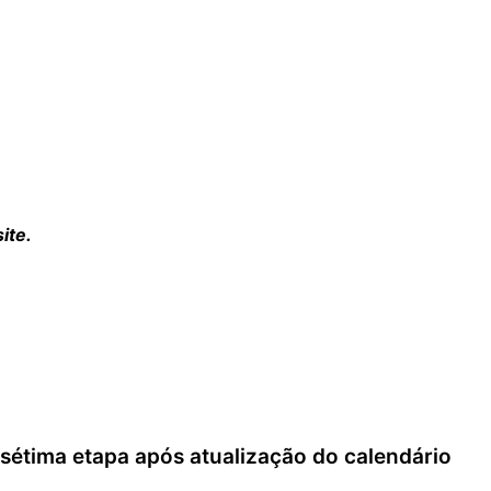
temporada em quinto, destacando o aprendizado e promete
n Garib
confirmou o vice na MX2, enquanto
Marcelly Caza
 11º.
cing mostrou força e consistência em 2025. Além das conqui
maior potência do motocross nacional.
ite.
tima etapa após atualização do calendário