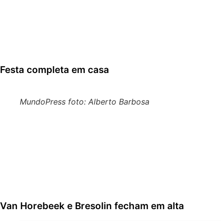
Equipe celebra temporada histórica em Indaiatuba, gara
A temporada 2025 do MX1GP Brasil terminou com um cenár
confirmou seu favoritismo e garantiu os títulos das catego
Festa completa em casa
MundoPress foto: Alberto Barbosa
Depois de ver
Bernardo Tibúrcio
assegurar matematicamen
Honda”,
Stephen Rubini
confirmou a conquista da MX1. O f
riscos, carimbando o título inédito.
“Trabalhamos muito para esse momento. Em 2024 fiqu
meu treinador é muito especial”, destacou Rubini, qu
Van Horebeek e Bresolin fecham em alta