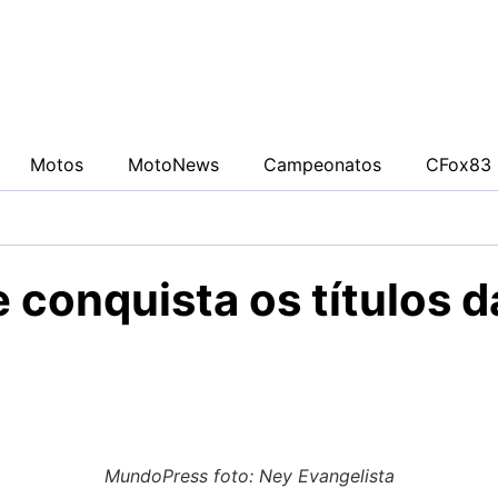
0942fa0
Motos
MotoNews
Campeonatos
CFox83 
 conquista os títulos 
MundoPress foto: Ney Evangelista