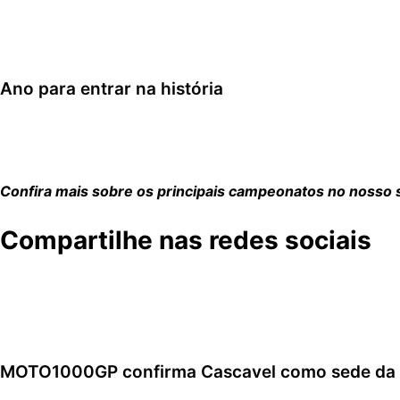
O catarinense
Vitor Borba
, campeão de 2024, encerrou a 
Na equipe satélite
JP Pro Honda Circuit
, o chileno
Benjami
Pessoa
fechou o campeonato em sexto, e
Jetro Salazar
em
Ano para entrar na história
Com os títulos das duas categorias principais, a Honda Ra
evolução de jovens talentos, reforçando sua condição de 
Confira mais sobre os principais campeonatos no nosso s
Compartilhe nas redes sociais
MOTO1000GP confirma Cascavel como sede da sé