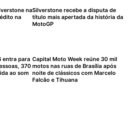
lverstone na
Silverstone recebe a disputa de
nédito na
título mais apertada da história da
MotoGP
4 de agosto de 2026
 entra para
Capital Moto Week reúne 30 mil
pessoas, 370
motos nas ruas de Brasília após
ida ao som
noite de clássicos com Marcelo
Falcão e Tihuana
2 de agosto de 2026