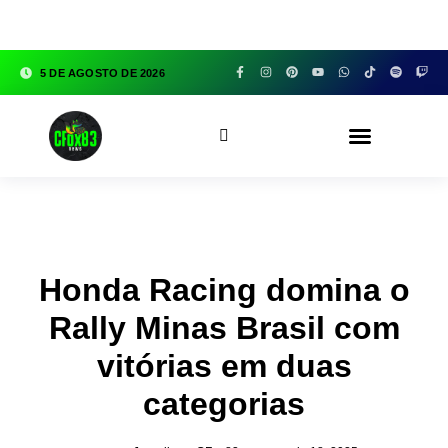
google.com, pub-3783329149618274, DIRECT,
f08c47fec0942fa0
5 DE AGOSTO DE 2026
CFOX83 GARAGE
Honda Racing domina o
Rally Minas Brasil com
vitórias em duas
categorias