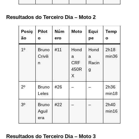
Resultados do Terceiro Dia – Moto 2
Posiç
Pilot
Núm
Moto
Equi
Temp
ão
o
ero
pe
o
1º
Bruno
#11
Hond
Hond
2h18
Crivili
a
a
min36
n
CRF
Racin
450R
g
X
2º
Bruno
#26
–
–
2h36
Leles
min18
3º
Bruno
#22
–
–
2h40
Aguil
min16
era
Resultados do Terceiro Dia – Moto 3