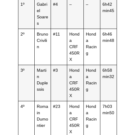
1º
Gabri
#4
–
–
6h42
el
min45
Soare
s
2º
Bruno
#11
Hond
Hond
6h46
Crivili
a
a
min48
n
CRF
Racin
450R
g
X
3º
Marti
#3
Hond
Hond
6h58
n
a
a
min32
Duple
CRF
Racin
ssis
450R
g
X
4º
Roma
#23
Hond
Hond
7h03
in
a
a
min50
Dumo
CRF
Racin
ntier
450R
g
X