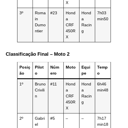
X
3º
Roma
#23
Hond
Hond
7h03
in
a
a
min50
Dumo
CRF
Racin
ntier
450R
g
X
Classificação Final – Moto 2
Posiç
Pilot
Núm
Moto
Equi
Temp
ão
o
ero
pe
o
1º
Bruno
#11
Hond
Hond
6h46
Crivili
a
a
min48
n
CRF
Racin
450R
g
X
2º
Gabri
#5
–
–
7h17
el
min18