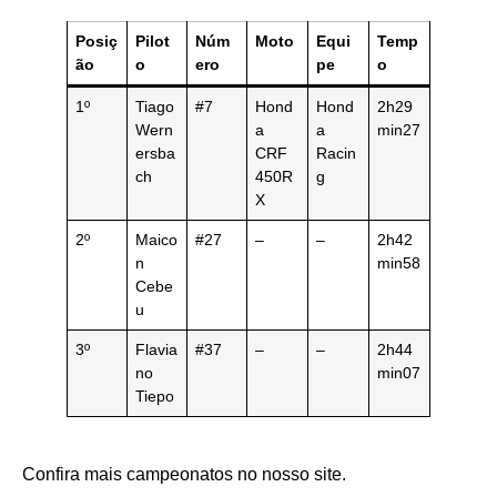
Posiç
Pilot
Núm
Moto
Equi
Temp
ão
o
ero
pe
o
1º
Tiago
#7
Hond
Hond
2h29
Wern
a
a
min27
ersba
CRF
Racin
ch
450R
g
X
2º
Maico
#27
–
–
2h42
n
min58
Cebe
u
3º
Flavia
#37
–
–
2h44
no
min07
Tiepo
Confira mais campeonatos no nosso site.