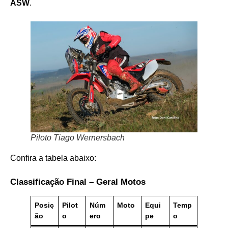
ASW
.
Piloto Tiago Wernersbach
Confira a tabela abaixo:
Classificação Final – Geral Motos
Posiç
Pilot
Núm
Moto
Equi
Temp
ão
o
ero
pe
o