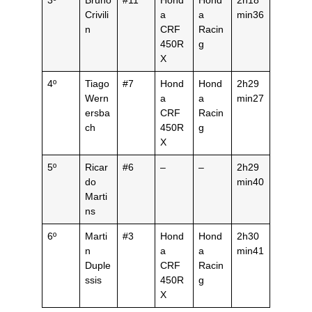
3º
Bruno
#11
Hond
Hond
2h18
Crivili
a
a
min36
n
CRF
Racin
450R
g
X
4º
Tiago
#7
Hond
Hond
2h29
Wern
a
a
min27
ersba
CRF
Racin
ch
450R
g
X
5º
Ricar
#6
–
–
2h29
do
min40
Marti
ns
6º
Marti
#3
Hond
Hond
2h30
n
a
a
min41
Duple
CRF
Racin
ssis
450R
g
X