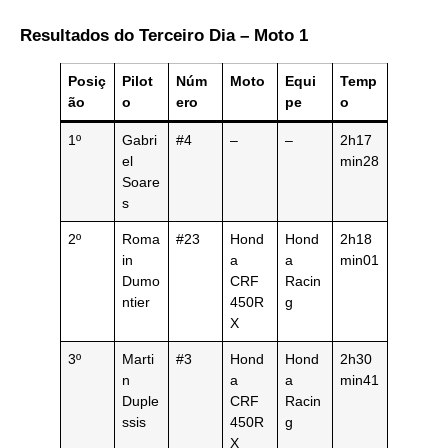
Resultados do Terceiro Dia – Moto 1
Posiç
Pilot
Núm
Moto
Equi
Temp
ão
o
ero
pe
o
1º
Gabri
#4
–
–
2h17
el
min28
Soare
s
2º
Roma
#23
Hond
Hond
2h18
in
a
a
min01
Dumo
CRF
Racin
ntier
450R
g
X
3º
Marti
#3
Hond
Hond
2h30
n
a
a
min41
Duple
CRF
Racin
ssis
450R
g
X