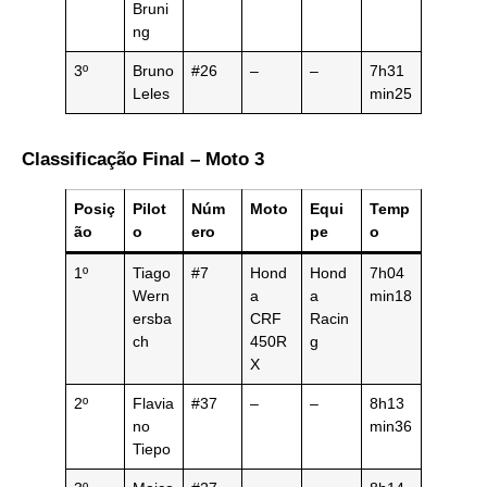
Bruni
ng
3º
Bruno
#26
–
–
7h31
Leles
min25
Classificação Final – Moto 3
Posiç
Pilot
Núm
Moto
Equi
Temp
ão
o
ero
pe
o
1º
Tiago
#7
Hond
Hond
7h04
Wern
a
a
min18
ersba
CRF
Racin
ch
450R
g
X
2º
Flavia
#37
–
–
8h13
no
min36
Tiepo