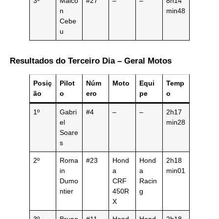
3º
Maico
#27
–
–
8h14
n
min48
Cebe
u
Resultados do Terceiro Dia – Geral Motos
Posiç
Pilot
Núm
Moto
Equi
Temp
ão
o
ero
pe
o
1º
Gabri
#4
–
–
2h17
el
min28
Soare
s
2º
Roma
#23
Hond
Hond
2h18
in
a
a
min01
Dumo
CRF
Racin
ntier
450R
g
X