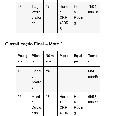
5º
Tiago
#7
Hond
Hond
7h04
Wern
a
a
min18
ersba
CRF
Racin
ch
450R
g
X
Classificação Final – Moto 1
Posiç
Pilot
Núm
Moto
Equi
Temp
ão
o
ero
pe
o
1º
Gabri
#4
–
–
6h42
el
min45
Soare
s
2º
Marti
#3
Hond
Hond
6h58
n
a
a
min32
Duple
CRF
Racin
ssis
450R
g