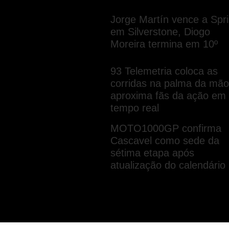
Jorge Martín vence a Spri
em Silverstone, Diogo
Moreira termina em 10º
93 Telemetria coloca as
corridas na palma da mão
aproxima fãs da ação em
tempo real
MOTO1000GP confirma
Cascavel como sede da
sétima etapa após
atualização do calendário