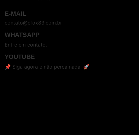
E-MAIL
contato@cfox83.com.br
WHATSAPP
Entre em contato.
YOUTUBE
📌 Siga agora e não perca nada! 🚀