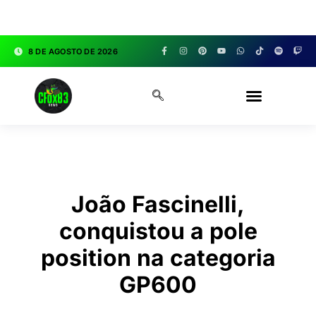
google.com, pub-3783329149618274, DIRECT,
f08c47fec0942fa0
8 DE AGOSTO DE 2026
CFOX83 GARAGE
João Fascinelli,
conquistou a pole
position na categoria
GP600