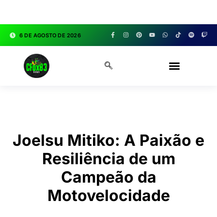
google.com, pub-3783329149618274, DIRECT,
f08c47fec0942fa0
6 DE AGOSTO DE 2026
CFOX83 GARAGE
Joelsu Mitiko: A Paixão e
Resiliência de um
Campeão da
Motovelocidade