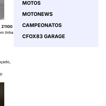
MOTOS
MOTONEWS
CAMPEONATOS
a
Z1100
em linha
CFOX83 GARAGE
nçado,
y.