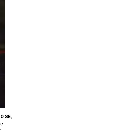
0 SE
,
 e