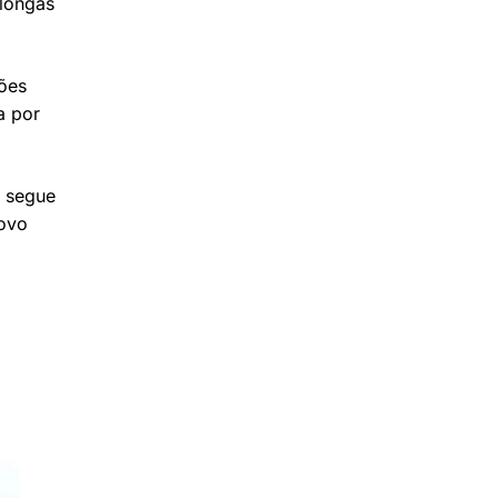
 longas
ões
a por
a segue
novo