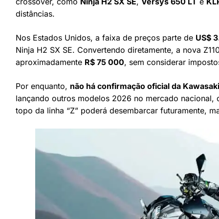
crossover, como
Ninja H2 SX SE
,
Versys 650 LT
e
KL
distâncias.
Nos Estados Unidos, a faixa de preços parte de
US$ 3
Ninja H2 SX SE. Convertendo diretamente, a nova Z1
aproximadamente
R$ 75 000
, sem considerar imposto
Por enquanto,
não há confirmação oficial da Kawasaki
lançando outros modelos 2026 no mercado nacional, c
topo da linha “Z” poderá desembarcar futuramente, ma