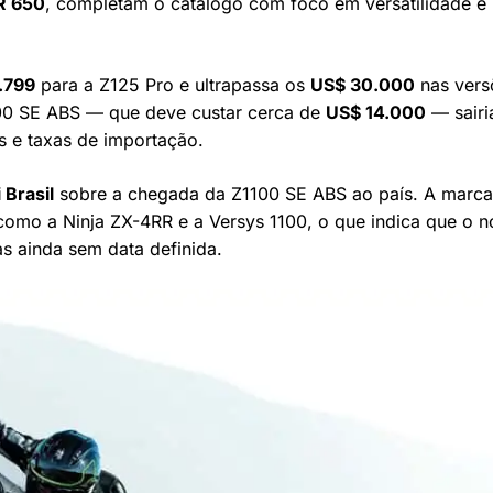
R 650
, completam o catálogo com foco em versatilidade e
.799
para a Z125 Pro e ultrapassa os
US$ 30.000
nas vers
100 SE ABS — que deve custar cerca de
US$ 14.000
— sairi
s e taxas de importação.
 Brasil
sobre a chegada da Z1100 SE ABS ao país. A marc
omo a Ninja ZX-4RR e a Versys 1100, o que indica que o 
s ainda sem data definida.