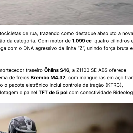
tocicletas de rua, trazendo como destaque absoluto a nov
ão da categoria. Com motor de
1.099 cc
, quatro cilindros 
ga com o DNA agressivo da linha “Z”, unindo força bruta e
ortecedor traseiro
Öhlins S46
, a Z1100 SE ABS oferece
tema de freios
Brembo M4.32
, com mangueiras em aço tra
o o pacote eletrônico inclui controle de tração (KTRC),
ilotagem e painel
TFT de 5 pol
com conectividade Rideolog