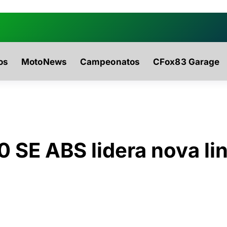
0942fa0
os
MotoNews
Campeonatos
CFox83 Garage
 SE ABS lidera nova li