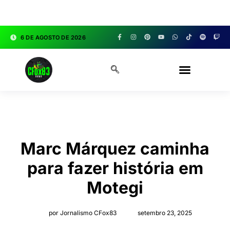
google.com, pub-3783329149618274, DIRECT,
f08c47fec0942fa0
6 DE AGOSTO DE 2026
CFOX83 GARAGE
Marc Márquez caminha
para fazer história em
Motegi
por Jornalismo CFox83
setembro 23, 2025