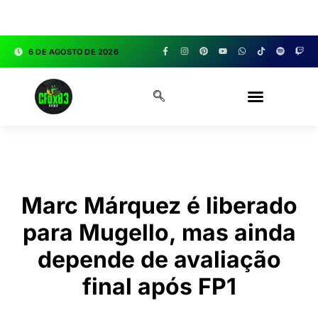
google.com, pub-3783329149618274, DIRECT,
f08c47fec0942fa0
6 DE AGOSTO DE 2026
CFOX83 GARAGE
Marc Márquez é liberado
para Mugello, mas ainda
depende de avaliação
final após FP1