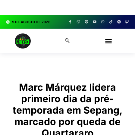
google.com, pub-3783329149618274, DIRECT,
f08c47fec0942fa0
9 DE AGOSTO DE 2026
CFOX83 GARAGE
Marc Márquez lidera
primeiro dia da pré-
temporada em Sepang,
marcado por queda de
Quartararo