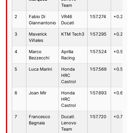
Team
2
Fabio Di
VR46
1:57.274
+0.256
Giannantonio
Ducati
3
Maverick
KTM Tech3
1:57.295
+0.277
Viñales
4
Marco
Aprilia
1:57.524
+0.506
Bezzecchi
Racing
5
Luca Marini
Honda
1:57.569
+0.551
HRC
Castrol
6
Joan Mir
Honda
1:57.693
+0.675
HRC
Castrol
7
Francesco
Ducati
1:57.720
+0.702
Bagnaia
Lenovo
Team