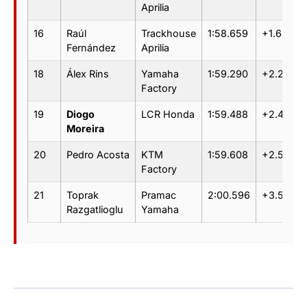
Aprilia
16
Raúl
Trackhouse
1:58.659
+1.641
Fernández
Aprilia
18
Álex Rins
Yamaha
1:59.290
+2.272
Factory
19
Diogo
LCR Honda
1:59.488
+2.470
Moreira
20
Pedro Acosta
KTM
1:59.608
+2.590
Factory
21
Toprak
Pramac
2:00.596
+3.578
Razgatlioglu
Yamaha