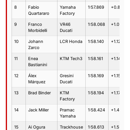
8
Fabio
Yamaha
1:57.869
+0.851
Quartararo
Factory
9
Franco
VR46
1:58.068
+1.050
Morbidelli
Ducati
10
Johann
LCR Honda
1:58.140
+1.122
Zarco
11
Enea
KTM Tech3
1:58.161
+1.143
Bastianini
12
Álex
Gresini
1:58.169
+1.151
Márquez
Ducati
13
Brad Binder
KTM
1:58.194
+1.176
Factory
14
Jack Miller
Pramac
1:58.424
+1.406
Yamaha
15
Ai Ogura
Trackhouse
1:58.613
+1.595