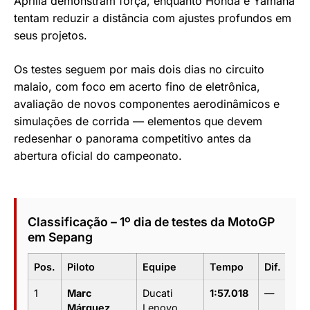
Aprilia demonstram força, enquanto Honda e Yamaha
tentam reduzir a distância com ajustes profundos em
seus projetos.
Os testes seguem por mais dois dias no circuito
malaio, com foco em acerto fino de eletrônica,
avaliação de novos componentes aerodinâmicos e
simulações de corrida — elementos que devem
redesenhar o panorama competitivo antes da
abertura oficial do campeonato.
Classificação – 1º dia de testes da MotoGP
em Sepang
Pos.
Piloto
Equipe
Tempo
Dif.
1
Marc
Ducati
1:57.018
—
Márquez
Lenovo