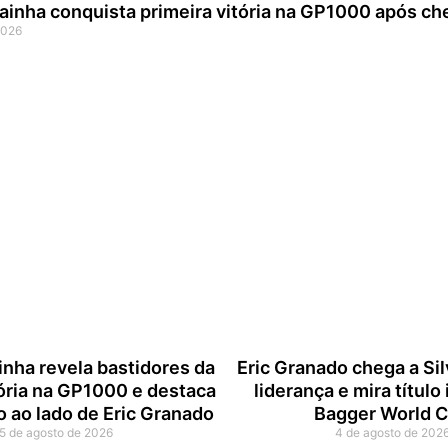
ainha conquista primeira vitória na GP1000 após ch
2026
inha revela bastidores da
Eric Granado chega a Si
tória na GP1000 e destaca
liderança e mira título
 ao lado de Eric Granado
Bagger World 
5 de agosto de 2026
4 de agosto de 202