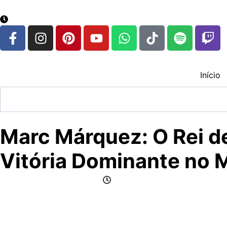
google.com, pub-3783329149618274, DIRECT, f08c47fec
6 de agosto de 2026
Início
Marc Márquez: O Rei d
Vitória Dominante no
por Jornalismo CFox83
julho 13, 2025