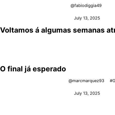
DISASTER FOR DIGGIA 😱
@fabiodiggia49
loses 
— MotoGP™🏁 (@MotoGP)
July 13, 2025
Voltamos á algumas semanas atr
Contudo, a Curva 1 cobraria mais uma vítima na 21ª volta
terceiro. Outras quedas, como as de Ogura e Mir, e a segu
chegada.
O final já esperado
A bit of aura farming by
@marcmarquez93
😎
#
— MotoGP™🏁 (@MotoGP)
July 13, 2025
Ao final, Marc Márquez celebrou uma vitória incontestáve
Francesco Bagnaia completou o pódio, consolidando a for