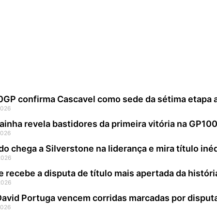
eguido por Álex Márquez (261 pontos) e Bagnaia (197 pont
ndo mais emoções e disputas acirradas.
P confirma Cascavel como sede da sétima etapa ap
2026
ainha revela bastidores da primeira vitória na GP10
2026
do chega a Silverstone na liderança e mira título in
2026
e recebe a disputa de título mais apertada da histó
2026
 David Portuga vencem corridas marcadas por disp
2026