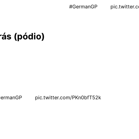
the front and second place 👀
#GermanGP
🇩🇪
pic.twitte
ás (pódio)
, com a queda de Bezzecchi, que abriu caminho para Álex M
nda queda de Savadori, sublinharam a natureza implacável d
GermanGP
🇩🇪
pic.twitter.com/PKn0bfT52k
l, com mais de sete segundos de vantagem sobre seu irmão
ça da Ducati na prova. Esta vitória não apenas celebra a