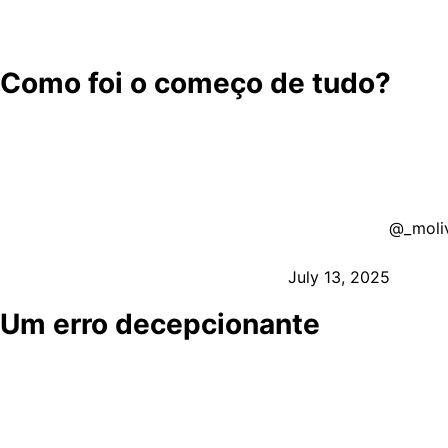
Marc Márquez, o ‘Rei de Sachsenring’, reafirmou seu domí
que marcou a 200ª largada de Márquez na categoria rainha
Como foi o começo de tudo?
Desde o início, Márquez demonstrou sua intenção de lider
foi Di Giannantonio quem brevemente assumiu a segunda po
indo ao chão nas primeiras voltas, evidenciando a dificul
In quick succesion we've seen Savadori,
@_moli
— MotoGP™🏁 (@MotoGP)
July 13, 2025
Um erro decepcionante
Com a pista se tornando um campo minado para muitos, Má
contrastava com a intensa batalha por trás, onde France
Giannantonio e Zarco caíram na traiçoeira Curva 1, eleva