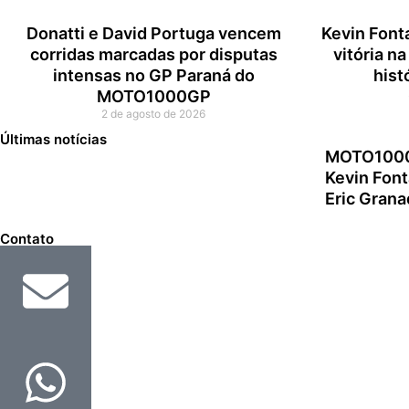
Donatti e David Portuga vencem
Kevin Font
corridas marcadas por disputas
vitória 
intensas no GP Paraná do
hist
MOTO1000GP
2 de agosto de 2026
Últimas notícias
MOTO1000G
Kevin Font
Eric Grana
Contato
E-MAIL
contato@cfox83.com.br
Whatsapp
Entre em contato.