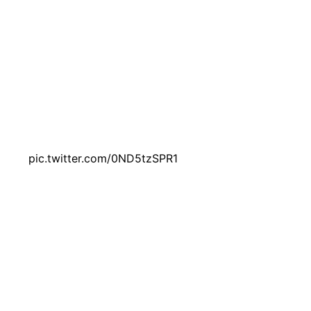
ora no Grande Prêmio da Alemanha de MotoGP. Esta corrida,
apesar de um cenário caótico com múltiplas quedas.
tos como Acosta e Bezzecchi tenham tentado pressionar,
 uma série de acidentes, com Acosta, Savadori e Oliveira
🇩🇪
pic.twitter.com/0ND5tzSPR1
l sobre seus perseguidores. A calma na liderança
ganhou um novo capítulo de drama na 18ª volta, quando Di