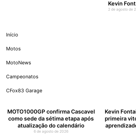
Kevin Font
2 de agosto de 
Início
Motos
MotoNews
Campeonatos
CFox83 Garage
MOTO1000GP confirma Cascavel
Kevin Fonta
como sede da sétima etapa após
primeira vi
atualização do calendário
aprendizado
6 de agosto de 2026