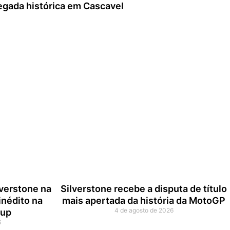
egada histórica em Cascavel
lverstone na
Silverstone recebe a disputa de título
 inédito na
mais apertada da história da MotoGP
4 de agosto de 2026
Cup
6