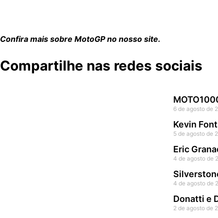
sua posição como líder do campeonato, com 344 pontos, s
etapa da MotoGP será o GP da República Tcheca, promete
Confira mais sobre MotoGP no nosso site.
Compartilhe nas redes sociais
MOTO1000G
6 de agosto de 
Kevin Font
5 de agosto de 
Eric Grana
4 de agosto de 
Silverston
4 de agosto de 
Donatti e
2 de agosto de 