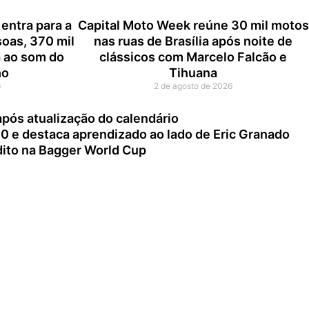
entra para a
Capital Moto Week reúne 30 mil motos
soas, 370 mil
nas ruas de Brasília após noite de
 ao som do
clássicos com Marcelo Falcão e
ho
Tihuana
6
2 de agosto de 2026
ós atualização do calendário
00 e destaca aprendizado ao lado de Eric Granado
édito na Bagger World Cup