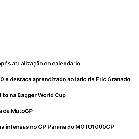
os), conforme informações adicionais obtidas. A próxima
ós atualização do calendário
00 e destaca aprendizado ao lado de Eric Granado
édito na Bagger World Cup
ria da MotoGP
utas intensas no GP Paraná do MOTO1000GP