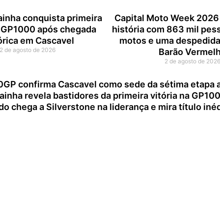
ainha conquista primeira
Capital Moto Week 2026 
na GP1000 após chegada
história com 863 mil pes
órica em Cascavel
motos e uma despedida
2 de agosto de 2026
Barão Vermel
2 de agosto de 202
P confirma Cascavel como sede da sétima etapa ap
ainha revela bastidores da primeira vitória na GP10
do chega a Silverstone na liderança e mira título in