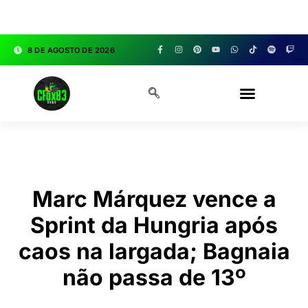
google.com, pub-3783329149618274, DIRECT,
f08c47fec0942fa0
8 DE AGOSTO DE 2026
CFOX83 GARAGE
Marc Márquez vence a
Sprint da Hungria após
caos na largada; Bagnaia
não passa de 13º