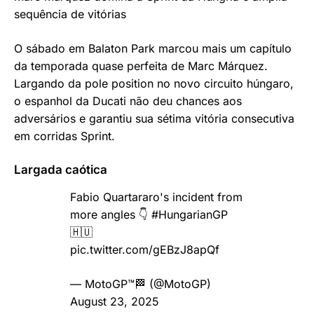
sequência de vitórias
O sábado em Balaton Park marcou mais um capítulo
da temporada quase perfeita de Marc Márquez.
Largando da pole position no novo circuito húngaro,
o espanhol da Ducati não deu chances aos
adversários e garantiu sua sétima vitória consecutiva
em corridas Sprint.
Largada caótica
Fabio Quartararo's incident from
more angles 👇
#HungarianGP
🇭🇺
pic.twitter.com/gEBzJ8apQf
— MotoGP™🏁 (@MotoGP)
August 23, 2025