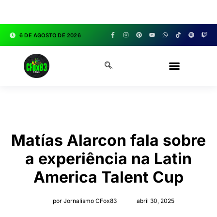
google.com, pub-3783329149618274, DIRECT,
f08c47fec0942fa0
6 DE AGOSTO DE 2026
CFOX83 GARAGE
Matías Alarcon fala sobre
a experiência na Latin
America Talent Cup
por Jornalismo CFox83
abril 30, 2025