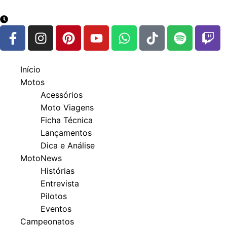
google.com, pub-3783329149618274, DIRECT, f08c47fec
6 de agosto de 2026
Início
Motos
Acessórios
Moto Viagens
Ficha Técnica
Lançamentos
Dica e Análise
MotoNews
Histórias
Entrevista
Pilotos
Eventos
Campeonatos