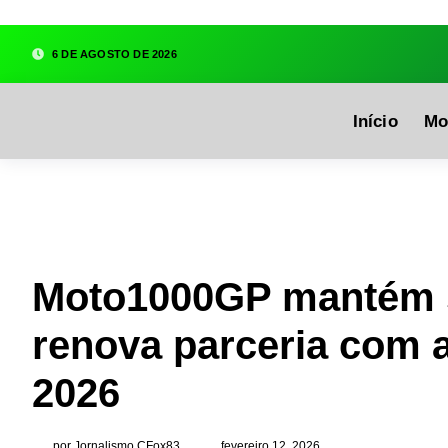
google.com, pub-3783329149618274, DIRECT, f08c47fec0942
6 DE AGOSTO DE 2026
Início
Mo
Moto1000GP mantém s
renova parceria com 
2026
por Jornalismo CFox83
fevereiro 12, 2026