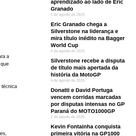
aprendizado ao lado de Eric
Granado
5 de agosto de 2026
Eric Granado chega a
Silverstone na liderança e
mira título inédito na Bagger
World Cup
4 de agosto de 2026
ara a
Silverstone recebe a disputa
, que
de título mais apertada da
história da MotoGP
4 de agosto de 2026
 técnica
Donatti e David Portuga
vencem corridas marcadas
por disputas intensas no GP
Paraná do MOTO1000GP
2 de agosto de 2026
Kevin Fontainha conquista
primeira vitória na GP1000
es,