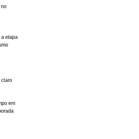
 no
a etapa
ismo
 claro
empo em
porada