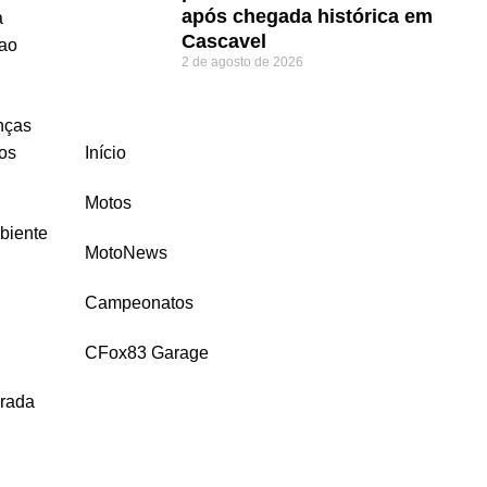
após chegada histórica em
a
Cascavel
 ao
2 de agosto de 2026
enças
dos
Início
Motos
mbiente
MotoNews
Campeonatos
CFox83 Garage
rada