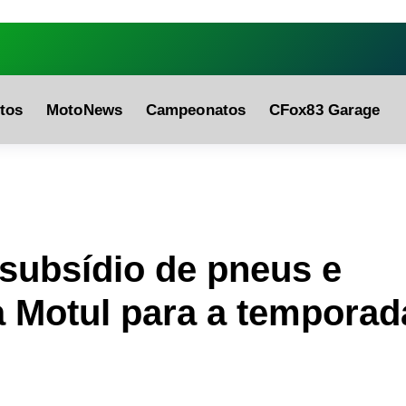
fa0
tos
MotoNews
Campeonatos
CFox83 Garage
ubsídio de pneus e
a Motul para a temporad