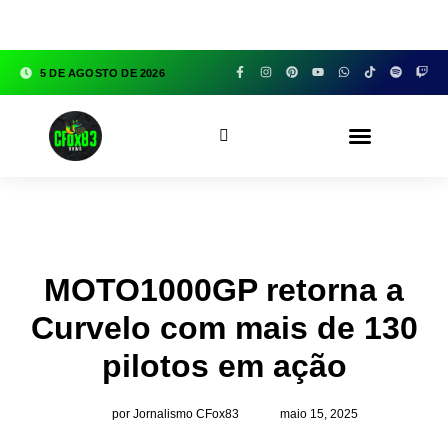
google.com, pub-3783329149618274, DIRECT,
f08c47fec0942fa0
5 DE AGOSTO DE 2026
CFOX83 GARAGE
MOTO1000GP retorna a
Curvelo com mais de 130
pilotos em ação
por Jornalismo CFox83
maio 15, 2025