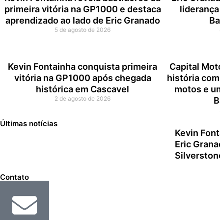
primeira vitória na GP1000 e destaca
liderança 
aprendizado ao lado de Eric Granado
Ba
5 de agosto de 2026
Kevin Fontainha conquista primeira
Capital Mot
vitória na GP1000 após chegada
história com
histórica em Cascavel
motos e u
2 de agosto de 2026
B
Últimas notícias
Kevin Font
Eric Grana
Silverston
Contato
E-MAIL
contato@cfox83.com.br