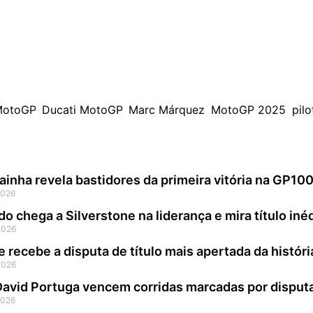
 esse cenário,
Marc Márquez se destacou como o piloto m
laridade.
ca, mas também sua capacidade de adaptação ao MotoGP 
MotoGP
,
Ducati MotoGP
,
Marc Márquez
,
MotoGP 2025
,
pil
ainha revela bastidores da primeira vitória na GP10
2026
do chega a Silverstone na liderança e mira título in
2026
e recebe a disputa de título mais apertada da histó
2026
 David Portuga vencem corridas marcadas por disp
2026