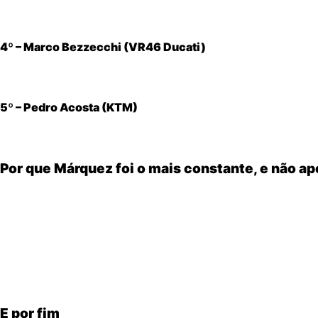
Mostrou velocidade e venceu corridas, mas alternou gran
4º – Marco Bezzecchi (VR46 Ducati)
Regular em boa parte do ano, mas com oscilações claras e
5º – Pedro Acosta (KTM)
Impressionante para um piloto jovem, porém a agressivid
Por que Márquez foi o mais constante, e não 
Ser campeão não significa automaticamente ser o mais 
quedas bruscas de desempenho, o espanhol manteve um
r
A temporada mostrou um Marc Márquez mais cerebral, estr
E por fim