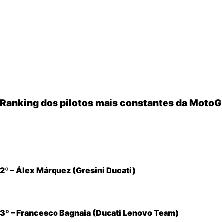
Pontuou em praticamente todas as etapas
Manteve presença quase constante no
Top 5
Teve
baixíssimo número de resultados nulos
Evitou quedas em momentos decisivos
Foi competitivo em
todos os tipos de circuito
, do ma
Mesmo quando não possuía o melhor ritmo do fim de seman
postura foi determinante para sua superioridade em constâ
Ranking dos pilotos mais constantes da Moto
1º – Marc Márquez (Ducati Lenovo Team)
O mais regular do ano. Sempre competitivo, raramente fora
2º – Álex Márquez (Gresini Ducati)
Teve uma temporada extremamente sólida, com muitos Top 5
3º – Francesco Bagnaia (Ducati Lenovo Team)