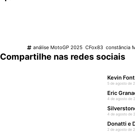
A MotoGP 2025 foi intensa, técnica e exigente. Em meio a
apenas com vitórias, mas com inteligência, controle e regu
Uma temporada que reforça não só sua grandeza históri
análise MotoGP 2025
,
CFox83
,
constância 
Compartilhe nas redes sociais
Kevin Font
5 de agosto de 
Eric Grana
4 de agosto de 
Silverston
4 de agosto de 
Donatti e
2 de agosto de 