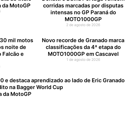
ia da MotoGP
corridas marcadas por disputas
6
intensas no GP Paraná do
MOTO1000GP
2 de agosto de 2026
30 mil motos
Novo recorde de Granado marca
ós noite de
classificações da 4ª etapa do
 Falcão e
MOTO1000GP em Cascavel
1 de agosto de 2026
6
00 e destaca aprendizado ao lado de Eric Granado
édito na Bagger World Cup
ria da MotoGP