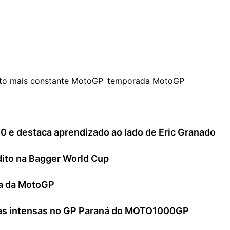
ais constante da temporada
, construindo seu título não
moderno.
oto mais constante MotoGP
,
temporada MotoGP
00 e destaca aprendizado ao lado de Eric Granado
édito na Bagger World Cup
ria da MotoGP
utas intensas no GP Paraná do MOTO1000GP