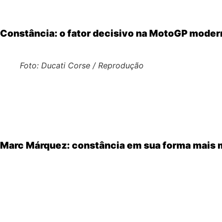
constante da MotoGP 2025, mantendo um nível de desempe
Constância: o fator decisivo na MotoGP moder
Foto: Ducati Corse / Reprodução
Na MotoGP atual, vencer corridas é importante, mas
ser c
ampliando riscos, a regularidade passou a ser tão valiosa 
E em 2025, nenhum piloto conseguiu manter uma linha de
Marc Márquez: constância em sua forma mais
Pilotando pela
Ducati Lenovo Team
, Marc Márquez aprese
espanhol soube
dosar agressividade, leitura de corrida e
Ao longo da temporada, Márquez: