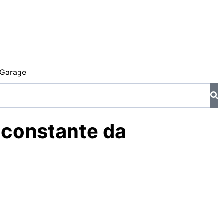
Garage
 constante da
stacou não apenas como campeão, mas como o piloto mais