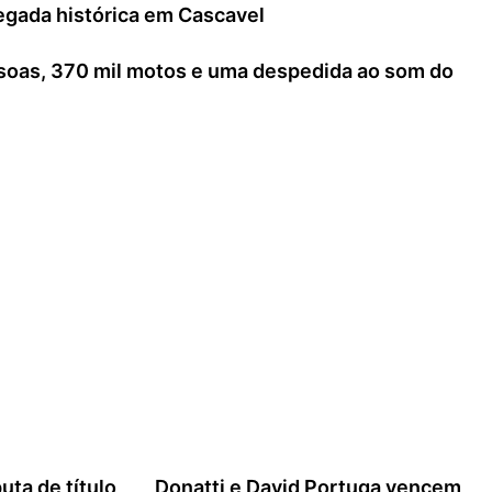
egada histórica em Cascavel
ssoas, 370 mil motos e uma despedida ao som do
uta de título
Donatti e David Portuga vencem