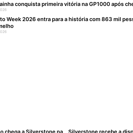
ainha conquista primeira vitória na GP1000 após ch
2026
to Week 2026 entra para a história com 863 mil pe
melho
2026
o chega a Silverstone na
Silverstone recebe a disp