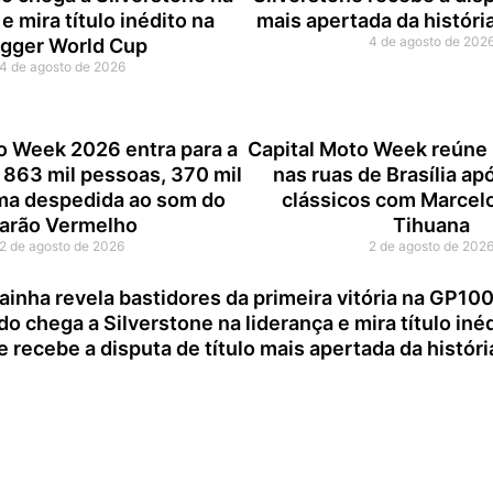
e mira título inédito na
mais apertada da histór
4 de agosto de 202
gger World Cup
4 de agosto de 2026
o Week 2026 entra para a
Capital Moto Week reúne 
 863 mil pessoas, 370 mil
nas ruas de Brasília ap
ma despedida ao som do
clássicos com Marcelo
arão Vermelho
Tihuana
2 de agosto de 2026
2 de agosto de 202
ainha revela bastidores da primeira vitória na GP10
do chega a Silverstone na liderança e mira título in
e recebe a disputa de título mais apertada da histó