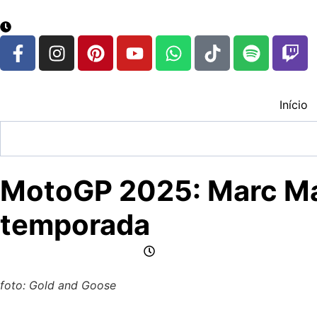
google.com, pub-3783329149618274, DIRECT, f08c47fec
6 de agosto de 2026
Início
MotoGP 2025: Marc Már
temporada
por Jornalismo CFox83
dezembro 22, 2025
foto: Gold and Goose
Em um campeonato marcado por velocidade extrema, dispu