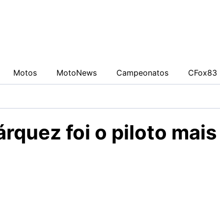
0942fa0
Motos
MotoNews
Campeonatos
CFox83 
quez foi o piloto mais
tas intensas e alto índice de erros, Marc Márquez se de