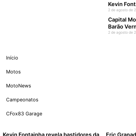
Kevin Font
2 de agosto de 
Capital Mo
Barão Ver
2 de agosto de 
Início
Motos
MotoNews
Campeonatos
CFox83 Garage
Kevin Fontainha revela bastidores da
Eric Granad