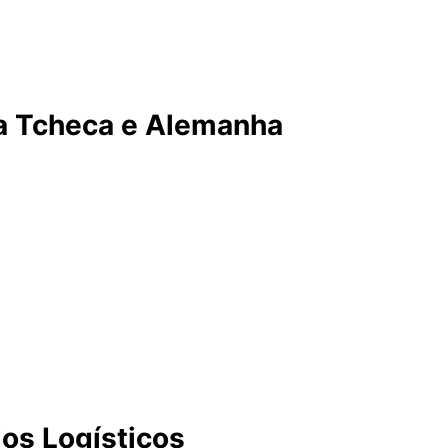
lecer a presença da categoria no Leste Europeu, uma regi
tra a busca por novas e desafiadoras pistas para os pilot
ca Tcheca e Alemanha
itos históricos e muito queridos pelos fãs: Brno, na Repú
9 a 21 de junho [1, 9]. Brno é um circuito com rica histór
 volta é um aceno à tradição e à paixão pelo motociclismo
 a 12 de julho [2, 4]. Sachsenring é um dos circuitos mais
 de sua permanência no calendário até 2031 [11, 12] refor
 de suas praças mais tradicionais e apaixonadas.
os Logísticos