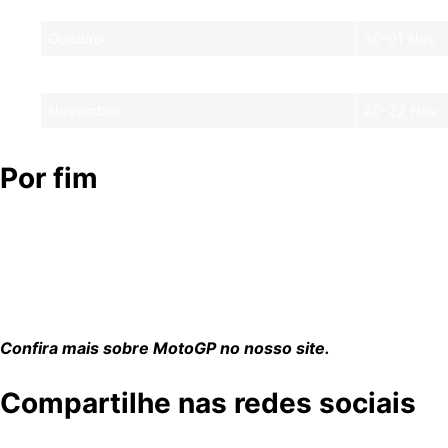
Outubro
23-25 Out
Outubro
30-01 Nov
Novembro
13-15 Nov
Novembro
20-22 Nov
Por fim
O calendário da MotoGP 2026 reflete uma visão ambiciosa
tradicionais como a República Tcheca e a Alemanha, prome
extenso serão superados pela paixão e dedicação das equ
expectativa é de uma temporada repleta de disputas acirr
Confira mais sobre MotoGP no nosso site.
Compartilhe nas redes sociais