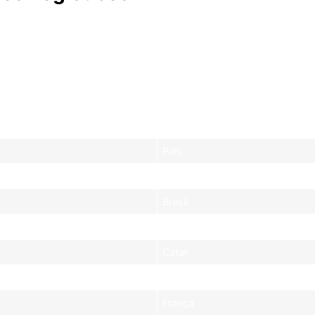
ais longa da história da MotoGP, estendendo-se de fevere
eguida de perto pelo GP do Brasil [7]. A distribuição geogr
rganização. A concentração de corridas no final do ano, e
os os envolvidos.
País
Tailândia
Brasil
EUA
Catar
Espanha
França