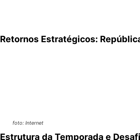
circuito da MotoGP é um movimento estratégico para forta
Balaton Park é um circuito moderno e sua inclusão demons
fãs.
Retornos Estratégicos: Repúbli
O calendário de 2026 também marca o retorno de dois circu
Prêmio da República Tcheca, em Brno, está agendado para 1
desafiadoras e por proporcionar corridas memoráveis. Sua
Já o GP da Alemanha, em Sachsenring, será realizado de 10
por ser um dos favoritos de muitos pilotos. A confirmação
MotoGP, garantindo que a categoria continue a visitar uma
foto: Internet
Estrutura da Temporada e Desafi