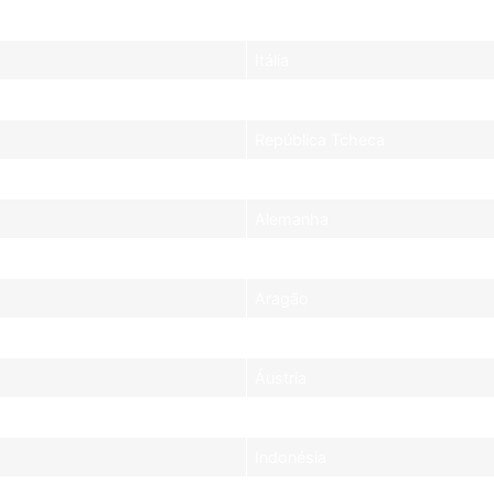
Catalunha
Itália
Hungria
República Tcheca
Holanda
Alemanha
Grã-Bretanha
Aragão
San Marino
Áustria
Japão
Indonésia