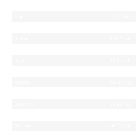
Maio
15-17 Mai
Maio
29-31 Mai
Junho
05-07 Jun
Junho
19-21 Jun
Junho
26-28 Jun
Julho
10-12 Jul
Agosto
07-09 Ago
Agosto
28-30 Ago
Setembro
11-13 Set
Setembro
18-20 Set
Outubro
02-04 Out
Outubro
09-11 Out