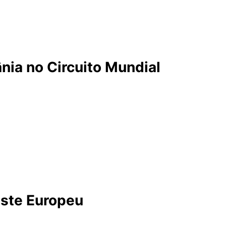
 emocionantes e globalizadas da história recente do ca
 categoria rainha do motociclismo mundial se prepara para l
a estratégia clara de expansão e consolidação da presen
o retorno de importantes praças como a República Tcheca e
ânia no Circuito Mundial
 o retorno do Grande Prêmio do Brasil ao calendário da Mo
sa aguardada etapa, marcada para os dias 20 a 22 de março
eforçando o compromisso da Dorna Sports, promotora da Mo
9 [17], passará por substanciais atualizações para atende
a corrida, mas um acordo de cinco anos, solidificando a pr
este Europeu
n Park Circuit, na Hungria, com a corrida programada para 