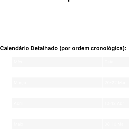
Com um total de 22 etapas, a temporada de 2026 será a m
Tailândia (Buriram) entre 27 de fevereiro e 1º de março, s
impõe desafios logísticos significativos para equipes e o
meticuloso para garantir a eficiência e o bem-estar de tod
Calendário Detalhado (por ordem cronológica):
Mês
Data
Fevereiro
27-01 Mar
Março
20-22 Mar
Março
27-29 Mar
Abril
10-12 Abr
Abril
24-26 Abr
Maio
08-10 Mai