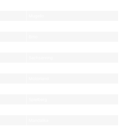
Barcelona
Mugello
Balaton Park
Brno
Assen
Sachsenring
Silverstone
Motorland
Misano
Spielberg
Motegi
Mandalika