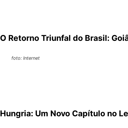
A temporada de 2026 da MotoGP promete ser uma das mais
novos palcos, além do retorno de circuitos tradicionais, a
divulgação oficial do calendário de 22 etapas revela um
aguardada volta do Brasil e a estreia da Hungria, além d
O Retorno Triunfal do Brasil: Goi
foto: Internet
Uma das notícias mais celebradas pelos fãs brasileiros é
Internacional Ayrton Senna, em Goiânia, será o palco des
marco significativo para o motociclismo sul-americano, r
Goiânia, que já recebeu provas da MotoGP entre 1987 e 198
exigidos pela categoria [12]. Este retorno não é apenas um
Hungria: Um Novo Capítulo no L
Outra novidade no calendário de 2026 é a estreia do Balato