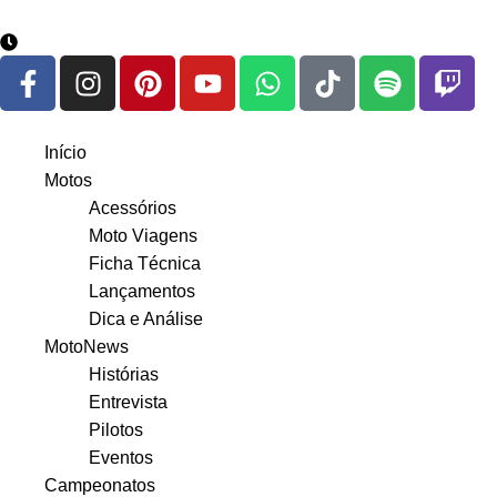
google.com, pub-3783329149618274, DIRECT, f08c47fec0942
8 de agosto de 2026
Início
Motos
Acessórios
Moto Viagens
Ficha Técnica
Lançamentos
Dica e Análise
MotoNews
Histórias
Entrevista
Pilotos
Eventos
Campeonatos