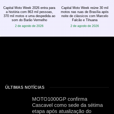
Capital Moto Week 2026 entra para
Capital Moto Week reúne 30 mil
a história com 863 mil pessoas,
motos nas ruas de Brasília após
370 mil motos e uma despedida ao
noite de clássicos com Marcelo
som do Barão Vermelho
Falcão e Tihuana
2 de agosto de 2026
2 de agosto de 2026
ÚLTIMAS NOTÍCIAS
MOTO1000GP confirma
Cascavel como sede da sétima
etapa após atualização do