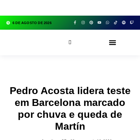
google.com, pub-3783329149618274, DIRECT,
f08c47fec0942fa0
6 DE AGOSTO DE 2026
CFOX83 GARAGE
Pedro Acosta lidera teste
em Barcelona marcado
por chuva e queda de
Martín