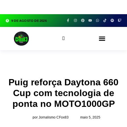
google.com, pub-3783329149618274, DIRECT,
f08c47fec0942fa0
9 DE AGOSTO DE 2026
CFOX83 GARAGE
Puig reforça Daytona 660
Cup com tecnologia de
ponta no MOTO1000GP
por Jornalismo CFox83
maio 5, 2025