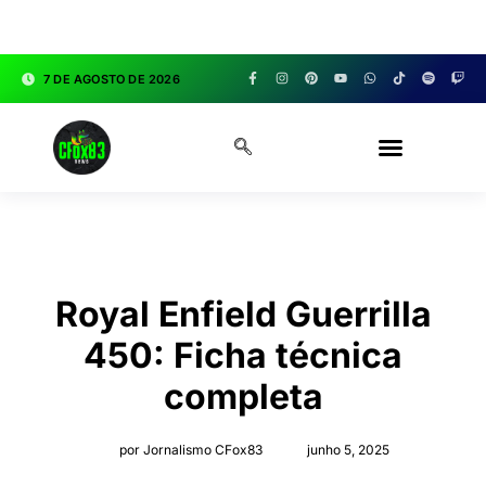
google.com, pub-3783329149618274, DIRECT,
f08c47fec0942fa0
7 DE AGOSTO DE 2026
CFOX83 GARAGE
Royal Enfield Guerrilla
450: Ficha técnica
completa
por Jornalismo CFox83
junho 5, 2025