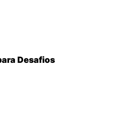
sico do estilo).
o.
to resistente.
ração ideal para terrenos irregulares.
rbana
, mas sem perder a essência aventureira.
para Desafios
mo da Himalayan, mas com ajustes para uso urbano).
tações.