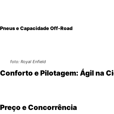
Suspensão dianteira de 41mm
(curso de 190mm) – a
Monochoque traseiro
(curso de 180mm) – equilíbrio 
Freio dianteiro a disco de 300mm com ABS ByBre
(d
Pneus e Capacidade Off-Road
Pneus mistos (90/90-19 na frente e 120/90-17 atrá
Altura do solo: 200mm
– permite transpor obstáculos
foto: Royal Enfield
Conforto e Pilotagem: Ágil na C
Posição de pilotagem ergonômica
– confortável para
Banco baixo (795mm de altura)
– acessível para pilo
Peso: 185kg
– equilibrado para manobras no trânsito
Preço e Concorrência