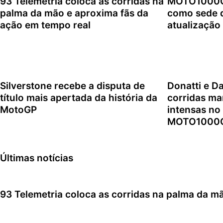
93 Telemetria coloca as corridas na
MOTO1000GP
palma da mão e aproxima fãs da
como sede d
ação em tempo real
atualização
7 de agosto de 2026
6 de agosto d
Silverstone recebe a disputa de
Donatti e D
título mais apertada da história da
corridas ma
MotoGP
intensas no
MOTO1000
4 de agosto de 2026
2 de agosto d
Últimas notícias
93 Telemetria coloca as corridas na palma da m