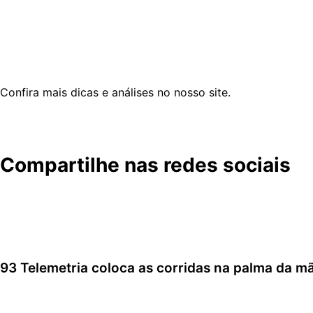
Motor poderia ser mais potente para estradas.
Painel minimalista (sem conectividade avançada).
Se você quer uma
moto diferente, resistente e pronta par
Confira mais dicas e análises no nosso site.
Confira abaixo o review feito no nosso canal.
Compartilhe nas redes sociais
93 Telemetria coloca as corridas na palma da m
7 de agosto de 2026