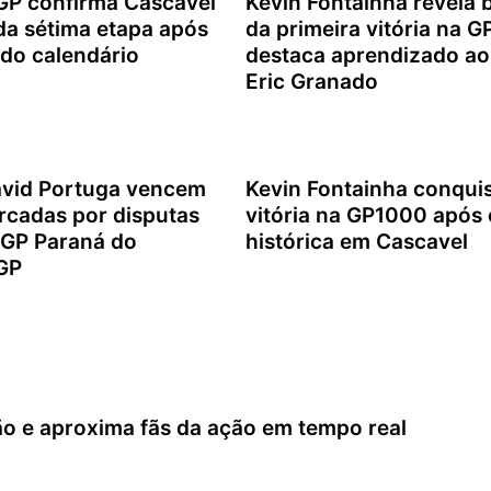
 confirma Cascavel
Kevin Fontainha revela 
a sétima etapa após
da primeira vitória na 
 do calendário
destaca aprendizado ao
Eric Granado
e 2026
5 de agosto de 2026
avid Portuga vencem
Kevin Fontainha conquis
rcadas por disputas
vitória na GP1000 após
 GP Paraná do
histórica em Cascavel
GP
2 de agosto de 2026
e 2026
ão e aproxima fãs da ação em tempo real