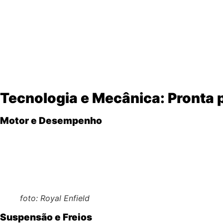
Farol redondo e carenagem minimalista
(detalhe clás
Retrovisores altos
para melhor visibilidade no trânsit
Tanque de 15 litros
com linhas marcantes e acabamen
Rodas aro 19 (dianteira) e aro 17 (traseira)
– configu
Diferente da Himalayan, a Scram 411 é mais
compacta e u
Tecnologia e Mecânica: Pronta 
Motor e Desempenho
Motor 411cc, monocilíndrico, refrigerado a ar
(o mes
Injeção eletrônica
para melhor resposta em baixas ro
Torque linear
, ideal para subidas e trânsito pesado.
foto: Royal Enfield
Suspensão e Freios