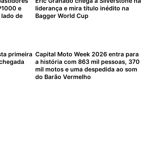
bastidores
Eric Granado chega a Silverstone na
GP1000 e
liderança e mira título inédito na
 lado de
Bagger World Cup
4 de agosto de 2026
ta primeira
Capital Moto Week 2026 entra para
 chegada
a história com 863 mil pessoas, 370
mil motos e uma despedida ao som
do Barão Vermelho
2 de agosto de 2026