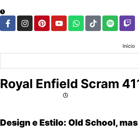
google.com, pub-3783329149618274, DIRECT, f08c47fec
8 de agosto de 2026
Início
Royal Enfield Scram 41
por Jornalismo CFox83
maio 20, 2025
Design e Estilo: Old School, ma
A
Scram 411
mantém o DNA
vintage
das scramblers dos a