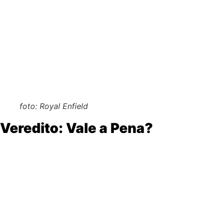
Com um
preço sugerido de R$ 25.000 (novo em 2024)
,
Honda CB 500X
(mais potente, mas mais cara).
Kawasaki Versys-X 300
(menor cilindrada, porém mai
Yamaha XTZ 250 Lander
(mais off-road, mas menos 
Para quem busca uma moto
estilosa, versátil e com custo
foto: Royal Enfield
Veredito: Vale a Pena?
Prós:
Design único e personalidade marcante.
Boa suspensão para ruas esburacadas.
Custo-benefício em relação às concorrentes.
Contras: