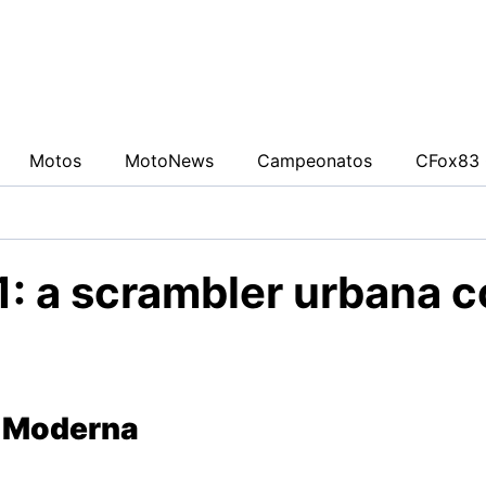
0942fa0
Motos
MotoNews
Campeonatos
CFox83 
1: a scrambler urbana 
s Moderna
nos 70, mas com toques contemporâneos: