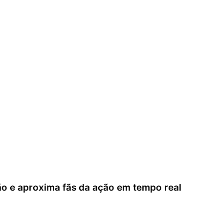
a o trânsito caótico
, a
Scram 411
é uma escolha inteligent
ão e aproxima fãs da ação em tempo real