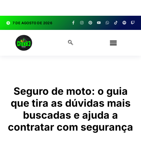
google.com, pub-3783329149618274, DIRECT,
f08c47fec0942fa0
7 DE AGOSTO DE 2026
CFOX83 GARAGE
Seguro de moto: o guia
que tira as dúvidas mais
buscadas e ajuda a
contratar com segurança