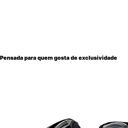
Para acompanhar os retoques técnicos, a Suzuki apresent
Branco com azul
, remetendo ao estilo clássico espor
Preto com detalhes vermelhos
, opção mais agressi
Ambas trazem grafismos atualizados e acabamento mais s
Pensada para quem gosta de exclusividade
Embora não traga uma revolução, a Hayabusa 2026 segue fi
cores que valorizam o estilo, o modelo reforça seu apelo 
Até o momento
não há confirmação oficial
de que a
Suzuk