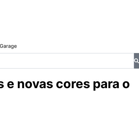
Garage
 e novas cores para o
e fazem diferença na pilotagem. Sem mudanças radicais