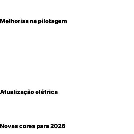
no design ou no motor, a marca japonesa aposta em refina
Melhorias na pilotagem
A principal evolução da Hayabusa 2026 está na entrega de
médias. Isso melhora a usabilidade no trânsito, nas retom
O sistema de
cruise control
também recebeu um ajuste imp
confortáveis e naturais para o piloto.
Outro ponto retocado é o
launch control
, agora mais suav
Atualização elétrica
A Hayabusa passa a utilizar uma nova
bateria de íon-lítio
,
estável, especialmente no acionamento de sistemas eletrôn
Novas cores para 2026