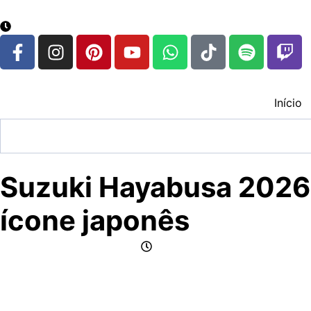
google.com, pub-3783329149618274, DIRECT, f08c47fec
7 de agosto de 2026
Início
Suzuki Hayabusa 2026:
ícone japonês
por Jornalismo CFox83
novembro 21, 2025
A Suzuki revela a nova
Hayabusa 2026
, mantendo a trad