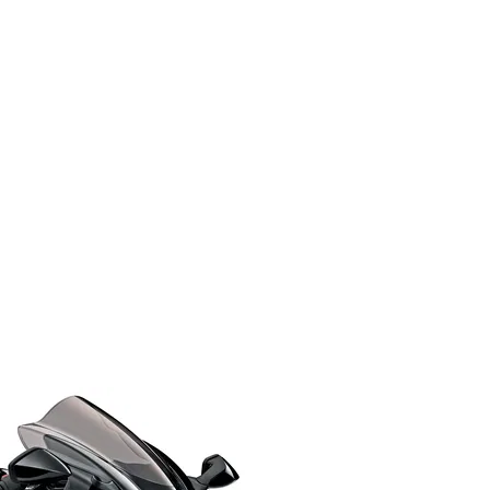
a novas combinações de cores:
tivo da marca.
va e moderna.
ofisticado, reforçando a presença marcante da Hayabusa.
rme como uma das motos mais icônicas da história. Com aj
entre fãs de alta performance e motos de personalidade úni
i Hayabusa 2026
será trazida ao Brasil.