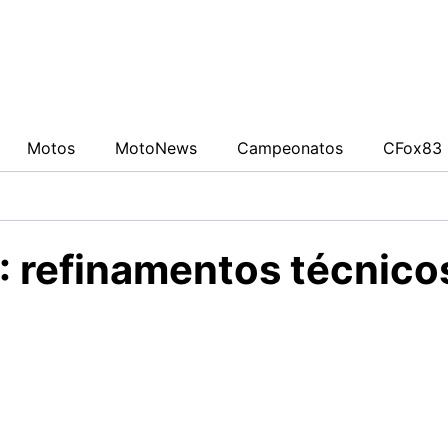
0942fa0
Motos
MotoNews
Campeonatos
CFox83 
 refinamentos técnicos
ição de evoluir o modelo com pequenos aprimoramentos qu