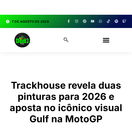
google.com, pub-3783329149618274, DIRECT,
f08c47fec0942fa0
7 DE AGOSTO DE 2026
CFOX83 GARAGE
Trackhouse revela duas
pinturas para 2026 e
aposta no icônico visual
Gulf na MotoGP