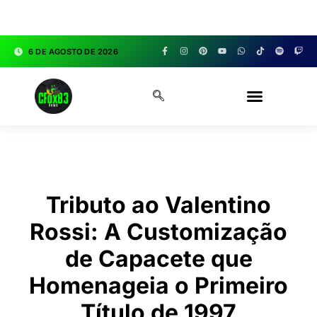
google.com, pub-3783329149618274, DIRECT,
f08c47fec0942fa0
6 DE AGOSTO DE 2026
CFOX83 GARAGE
Tributo ao Valentino
Rossi: A Customização
de Capacete que
Homenageia o Primeiro
Título de 1997