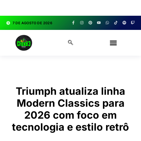
google.com, pub-3783329149618274, DIRECT,
f08c47fec0942fa0
7 DE AGOSTO DE 2026
CFOX83 GARAGE
Triumph atualiza linha
Modern Classics para
2026 com foco em
tecnologia e estilo retrô