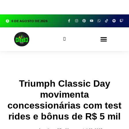
google.com, pub-3783329149618274, DIRECT,
f08c47fec0942fa0
6 DE AGOSTO DE 2026
CFOX83 GARAGE
Triumph Classic Day
movimenta
concessionárias com test
rides e bônus de R$ 5 mil