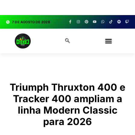
google.com, pub-3783329149618274, DIRECT,
f08c47fec0942fa0
7 DE AGOSTO DE 2026
CFOX83 GARAGE
Triumph Thruxton 400 e
Tracker 400 ampliam a
linha Modern Classic
para 2026