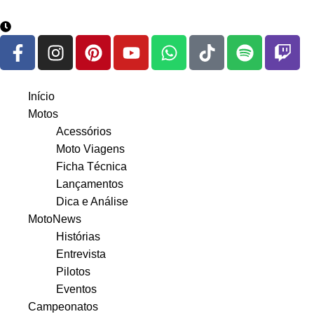
google.com, pub-3783329149618274, DIRECT, f08c47fec0942
5 de agosto de 2026
Início
Motos
Acessórios
Moto Viagens
Ficha Técnica
Lançamentos
Dica e Análise
MotoNews
Histórias
Entrevista
Pilotos
Eventos
Campeonatos