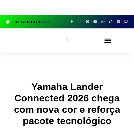
google.com, pub-3783329149618274, DIRECT,
f08c47fec0942fa0
7 DE AGOSTO DE 2026
CFOX83 GARAGE
Yamaha Lander
Connected 2026 chega
com nova cor e reforça
pacote tecnológico