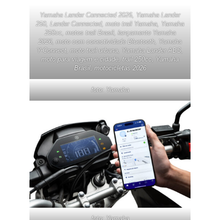
Yamaha Lander Connected 2026, Yamaha Lander
250, Lander Connected, moto trail Yamaha, Yamaha
250cc, motos trail Brasil, lançamento Yamaha
2026, moto com conectividade Bluetooth, Yamaha
Y-Connect, moto trail urbana, Yamaha Lander ABS,
moto para viagem e cidade, trail 250cc, Yamaha
Brasil, motocicletas 2026
foto: Yamaha
foto: Yamaha