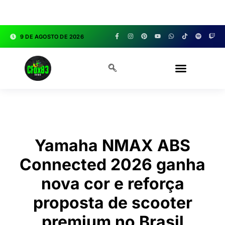
google.com, pub-3783329149618274, DIRECT,
f08c47fec0942fa0
9 DE AGOSTO DE 2026
CFOX83 GARAGE
Yamaha NMAX ABS
Connected 2026 ganha
nova cor e reforça
proposta de scooter
premium no Brasil