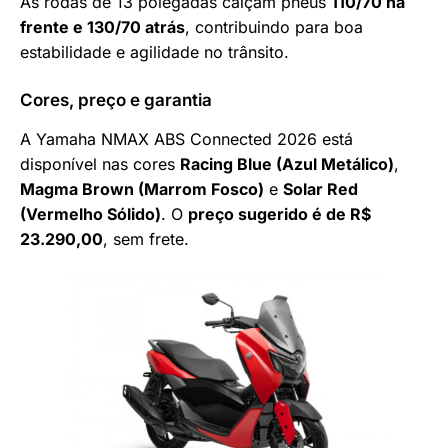
As rodas de 13 polegadas calçam pneus
110/70 na
frente e 130/70 atrás
, contribuindo para boa
estabilidade e agilidade no trânsito.
Cores, preço e garantia
A Yamaha NMAX ABS Connected 2026 está
disponível nas cores
Racing Blue (Azul Metálico)
,
Magma Brown (Marrom Fosco)
e
Solar Red
(Vermelho Sólido)
. O
preço sugerido é de R$
23.290,00
, sem frete.