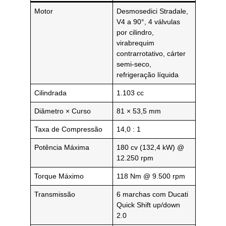
Motor
Desmosedici Stradale,
V4 a 90°, 4 válvulas
por cilindro,
virabrequim
contrarrotativo, cárter
semi-seco,
refrigeração líquida
Cilindrada
1.103 cc
Diâmetro × Curso
81 × 53,5 mm
Taxa de Compressão
14,0 : 1
Potência Máxima
180 cv (132,4 kW) @
12.250 rpm
Torque Máximo
118 Nm @ 9.500 rpm
Transmissão
6 marchas com Ducati
Quick Shift up/down
2.0