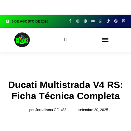
google.com, pub-3783329149618274, DIRECT,
f08c47fec0942fa0
6 DE AGOSTO DE 2026
CFOX83 GARAGE
Ducati Multistrada V4 RS:
Ficha Técnica Completa
por Jornalismo CFox83
setembro 20, 2025