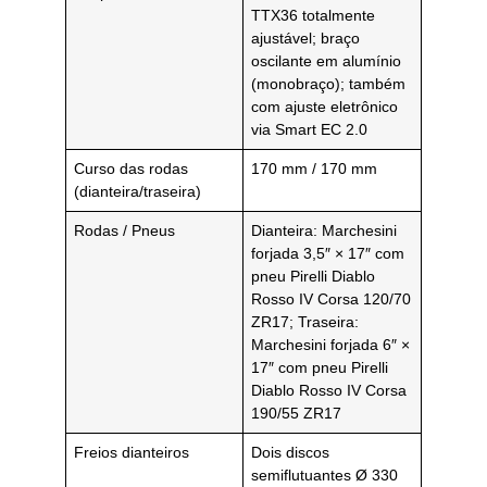
TTX36 totalmente
ajustável; braço
oscilante em alumínio
(monobraço); também
com ajuste eletrônico
via Smart EC 2.0
Curso das rodas
170 mm / 170 mm
(dianteira/traseira)
Rodas / Pneus
Dianteira: Marchesini
forjada 3,5″ × 17″ com
pneu Pirelli Diablo
Rosso IV Corsa 120/70
ZR17; Traseira:
Marchesini forjada 6″ ×
17″ com pneu Pirelli
Diablo Rosso IV Corsa
190/55 ZR17
Freios dianteiros
Dois discos
semiflutuantes Ø 330