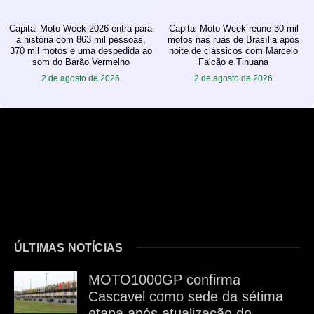
Capital Moto Week 2026 entra para
Capital Moto Week reúne 30 mil
a história com 863 mil pessoas,
motos nas ruas de Brasília após
370 mil motos e uma despedida ao
noite de clássicos com Marcelo
som do Barão Vermelho
Falcão e Tihuana
2 de agosto de 2026
2 de agosto de 2026
ÚLTIMAS NOTÍCIAS
MOTO1000GP confirma
Cascavel como sede da sétima
etapa após atualização do