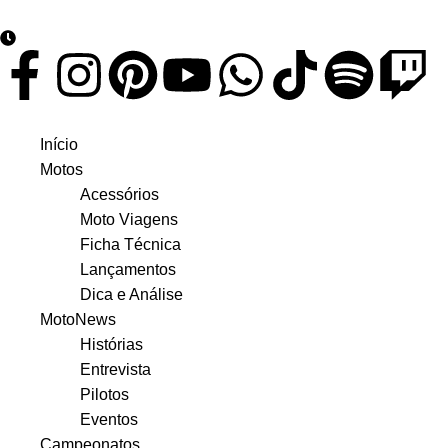
google.com, pub-3783329149618274, DIRECT, f08c47fec0942
6 de agosto de 2026
Início
Motos
Acessórios
Moto Viagens
Ficha Técnica
Lançamentos
Dica e Análise
MotoNews
Histórias
Entrevista
Pilotos
Eventos
Campeonatos