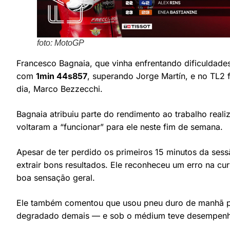
foto: MotoGP
Francesco Bagnaia, que vinha enfrentando dificuldades,
com
1min 44s857
, superando Jorge Martín, e no TL2
dia, Marco Bezzecchi.
Bagnaia atribuiu parte do rendimento ao trabalho rea
voltaram a “funcionar” para ele neste fim de semana.
Apesar de ter perdido os primeiros 15 minutos da sessã
extrair bons resultados. Ele reconheceu um erro na cu
boa sensação geral.
Ele também comentou que usou pneu duro de manhã p
degradado demais — e sob o médium teve desempenh