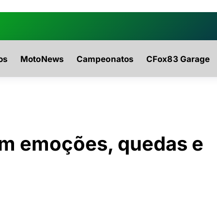
0942fa0
os
MotoNews
Campeonatos
CFox83 Garage
êm emoções, quedas e