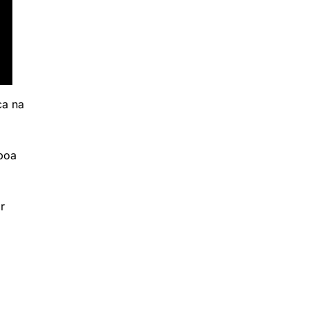
ca na
boa
r