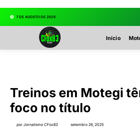
google.com, pub-3783329149618274, DIRECT, f08c47fec
7 DE AGOSTO DE 2026
Início
Mot
Treinos em Motegi t
foco no título
por Jornalismo CFox83
setembro 26, 2025